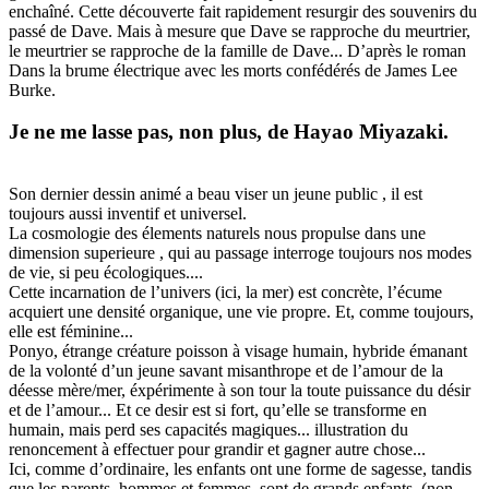
enchaîné. Cette découverte fait rapidement resurgir des souvenirs du
passé de Dave. Mais à mesure que Dave se rapproche du meurtrier,
le meurtrier se rapproche de la famille de Dave... D’après le roman
Dans la brume électrique avec les morts confédérés de James Lee
Burke.
Je ne me lasse pas, non plus, de Hayao Miyazaki.
Son dernier dessin animé a beau viser un jeune public , il est
toujours aussi inventif et universel.
La cosmologie des élements naturels nous propulse dans une
dimension superieure , qui au passage interroge toujours nos modes
de vie, si peu écologiques....
Cette incarnation de l’univers (ici, la mer) est concrète, l’écume
acquiert une densité organique, une vie propre. Et, comme toujours,
elle est féminine...
Ponyo, étrange créature poisson à visage humain, hybride émanant
de la volonté d’un jeune savant misanthrope et de l’amour de la
déesse mère/mer, éxpérimente à son tour la toute puissance du désir
et de l’amour... Et ce desir est si fort, qu’elle se transforme en
humain, mais perd ses capacités magiques... illustration du
renoncement à effectuer pour grandir et gagner autre chose...
Ici, comme d’ordinaire, les enfants ont une forme de sagesse, tandis
que les parents, hommes et femmes, sont de grands enfants, (non