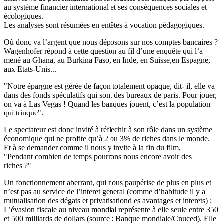
au système financier international et ses conséquences sociales et
écologiques.
Les analyses sont résumées en entêtes à vocation pédagogiques.
Où donc va l’argent que nous déposons sur nos comptes bancaires ?
Wagenhofer répond à cette question au fil d’une enquête qui l’a
mené au Ghana, au Burkina Faso, en Inde, en Suisse,en Espagne,
aux Etats-Unis...
"Notre épargne est gérée de façon totalement opaque, dit- il, elle va
dans des fonds spéculatifs qui sont des bureaux de paris. Pour jouer,
on va à Las Vegas ! Quand les banques jouent, c’est la population
qui trinque".
Le spectateur est donc invité à réflechir à son rôle dans un système
économique qui ne profite qu’à 2 ou 3% de riches dans le monde.
Et à se demander comme il nous y invite à la fin du film,
"Pendant combien de temps pourrons nous encore avoir des
riches ?"
Un fonctionnement aberrant, qui nous paupérise de plus en plus et
n’est pas au service de l’interet general (comme d’habitude il y a
mutualisation des dégats et privatisationd es avantages et interets) ;
L’évasion fiscale au niveau mondial représente à elle seule entre 350
et 500 milliards de dollars (source : Banque mondiale/Cnuced). Elle