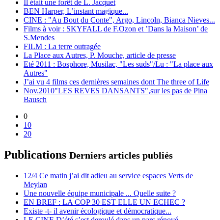
Il était une forêt de L. Jacquet
BEN Harper, L’instant magique...
CINE : "Au Bout du Conte", Argo, Lincoln, Bianca Nieves...
Films à voir : SKYFALL de F.Ozon et ’Dans la Maison’ de
S.Mendes
FILM : La terre outragée
La Place aux Autres, P. Mouche, article de presse
Eté 2011 : Bosphore, Musilac, "Les suds"/Lu : "La place aux
Autres"
J’ai vu 4 films ces dernières semaines dont The three of Life
Nov.2010"LES REVES DANSANTS",sur les pas de Pina
Bausch
0
10
20
Publications
Derniers articles publiés
12/4 Ce matin j’ai dit adieu au service espaces Verts de
Meylan
Une nouvelle équipe municipale ... Quelle suite ?
EN BREF : LA COP 30 EST ELLE UN ECHEC ?
Existe -t- il avenir écologique et démocratique...
LE CINE D’été s’est deroulé dans un parc rénové