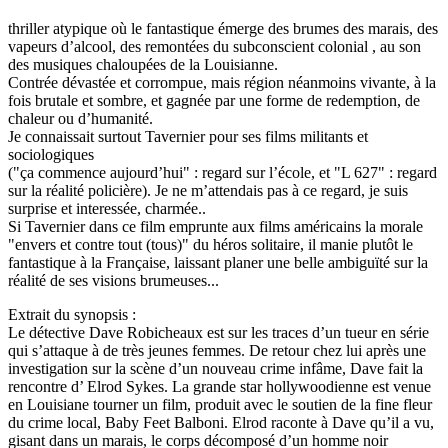
thriller atypique où le fantastique émerge des brumes des marais, des
vapeurs d’alcool, des remontées du subconscient colonial , au son
des musiques chaloupées de la Louisianne.
Contrée dévastée et corrompue, mais région néanmoins vivante, à la
fois brutale et sombre, et gagnée par une forme de redemption, de
chaleur ou d’humanité.
Je connaissait surtout Tavernier pour ses films militants et
sociologiques
("ça commence aujourd’hui" : regard sur l’école, et "L 627" : regard
sur la réalité policière). Je ne m’attendais pas à ce regard, je suis
surprise et interessée, charmée..
Si Tavernier dans ce film emprunte aux films américains la morale
"envers et contre tout (tous)" du héros solitaire, il manie plutôt le
fantastique à la Française, laissant planer une belle ambiguïté sur la
réalité de ses visions brumeuses...
Extrait du synopsis :
Le détective Dave Robicheaux est sur les traces d’un tueur en série
qui s’attaque à de très jeunes femmes. De retour chez lui après une
investigation sur la scène d’un nouveau crime infâme, Dave fait la
rencontre d’ Elrod Sykes. La grande star hollywoodienne est venue
en Louisiane tourner un film, produit avec le soutien de la fine fleur
du crime local, Baby Feet Balboni. Elrod raconte à Dave qu’il a vu,
gisant dans un marais, le corps décomposé d’un homme noir