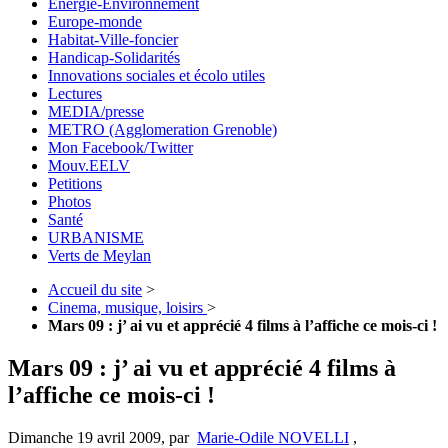
Energie-Environnement
Europe-monde
Habitat-Ville-foncier
Handicap-Solidarités
Innovations sociales et écolo utiles
Lectures
MEDIA/presse
METRO (Agglomeration Grenoble)
Mon Facebook/Twitter
Mouv.EELV
Petitions
Photos
Santé
URBANISME
Verts de Meylan
Accueil du site
>
Cinema, musique, loisirs
>
Mars 09 : j’ ai vu et apprécié 4 films à l’affiche ce mois-ci !
Mars 09 : j’ ai vu et apprécié 4 films à
l’affiche ce mois-ci !
Dimanche 19 avril 2009
,
par
Marie-Odile NOVELLI
,