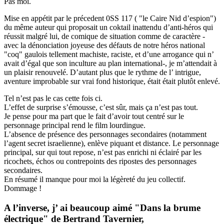
Pas moi.
Mise en appétit par le précedent 0SS 117 ( "le Caire Nid d’espion")
du même auteur qui proposait un coktail inattendu d’anti-héros qui
réussit malgré lui, de comique de situation comme de caractère -
avec la dénonciation joyeuse des défauts de notre héros national
"coq" gaulois tellement machiste, raciste, et d’une arrogance qui n’
avait d’égal que son inculture au plan international-, je m’attendait à
un plaisir renouvelé. D’autant plus que le rythme de l’ intrigue,
aventure improbable sur vrai fond historique, était était plutôt enlevé.
Tel n’est pas le cas cette fois ci.
L’effet de surprise s’émousse, c’est sûr, mais ça n’est pas tout.
Je pense pour ma part que le fait d’avoir tout centré sur le
personnage principal rend le film lourdingue.
L’absence de présence des personnages secondaires (notamment
l’agent secret israelienne), enlève piquant et distance. Le personnage
principal, sur qui tout repose, n’est pas enrichi ni éclairé par les
ricochets, échos ou contrepoints des ripostes des personnages
secondaires.
En résumé il manque pour moi la légèreté du jeu collectif.
Dommage !
A l’inverse, j’ ai beaucoup aimé "Dans la brume
électrique" de Bertrand Tavernier,