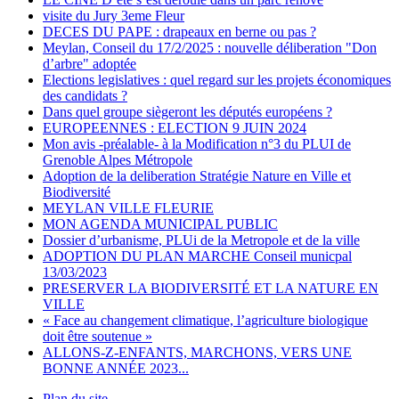
visite du Jury 3eme Fleur
DECES DU PAPE : drapeaux en berne ou pas ?
Meylan, Conseil du 17/2/2025 : nouvelle déliberation "Don
d’arbre" adoptée
Elections legislatives : quel regard sur les projets économiques
des candidats ?
Dans quel groupe siègeront les députés européens ?
EUROPEENNES : ELECTION 9 JUIN 2024
Mon avis -préalable- à la Modification n°3 du PLUI de
Grenoble Alpes Métropole
Adoption de la deliberation Stratégie Nature en Ville et
Biodiversité
MEYLAN VILLE FLEURIE
MON AGENDA MUNICIPAL PUBLIC
Dossier d’urbanisme, PLUi de la Metropole et de la ville
ADOPTION DU PLAN MARCHE Conseil municpal
13/03/2023
PRESERVER LA BIODIVERSITÉ ET LA NATURE EN
VILLE
« Face au changement climatique, l’agriculture biologique
doit être soutenue »
ALLONS-Z-ENFANTS, MARCHONS, VERS UNE
BONNE ANNÉE 2023...
Plan du site