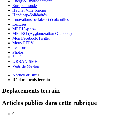
Energie-Environnement
Europe-monde
Habitat-Ville-foncier
Handicap-Solidarités
Innovations sociales et écolo utiles
Lectures
MEDIA/presse
METRO (Agglomeration Grenoble)
Mon Facebook/Twitter
Mouv.EELV
Petitions
Photos
Santé
URBANISME
Verts de Meylan
Accueil du site
>
Déplacements terrain
Déplacements terrain
Articles publiés dans cette rubrique
0