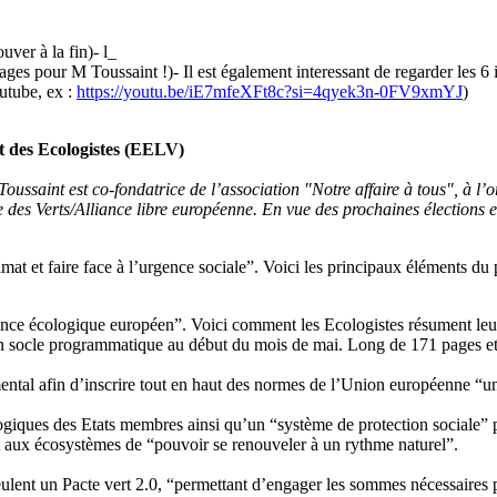
uver à la fin)- l_
ages pour M Toussaint !)- Il est également interessant de regarder les 6 
utube, ex :
https://youtu.be/iE7mfeXFt8c?si=4qyek3n-0FV9xmYJ
)
t des Ecologistes (EELV)
ussaint est co-fondatrice de l’association "Notre affaire à tous", à l’
es Verts/Alliance libre européenne. En vue des prochaines élections eur
climat et faire face à l’urgence sociale”. Voici les principaux éléments 
idence écologique européen”. Voici comment les Ecologistes résument le
socle programmatique au début du mois de mai. Long de 171 pages et st
ental afin d’inscrire tout en haut des normes de l’Union européenne “u
ques des Etats membres ainsi qu’un “système de protection sociale” pour 
oit aux écosystèmes de “pouvoir se renouveler à un rythme naturel”.
ent un Pacte vert 2.0, “permettant d’engager les sommes nécessaires pour 