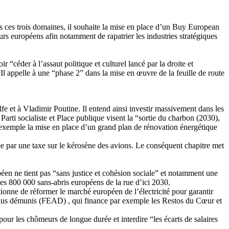
ns ces trois domaines, il souhaite la mise en place d’un Buy European
rs européens afin notamment de rapatrier les industries stratégiques
céder à l’assaut politique et culturel lancé par la droite et
Il appelle à une “phase 2” dans la mise en œuvre de la feuille de route
fe et à Vladimir Poutine. Il entend ainsi investir massivement dans les
rti socialiste et Place publique visent la “sortie du charbon (2030),
r exemple la mise en place d’un grand plan de rénovation énergétique
cée par une taxe sur le kérosène des avions. Le conséquent chapitre met
éen ne tient pas “sans justice et cohésion sociale” et notamment une
les 800 000 sans-abris européens de la rue d’ici 2030.
tionne de réformer le marché européen de l’électricité pour garantir
 plus démunis (FEAD) , qui finance par exemple les Restos du Cœur et
pour les chômeurs de longue durée et interdire “les écarts de salaires