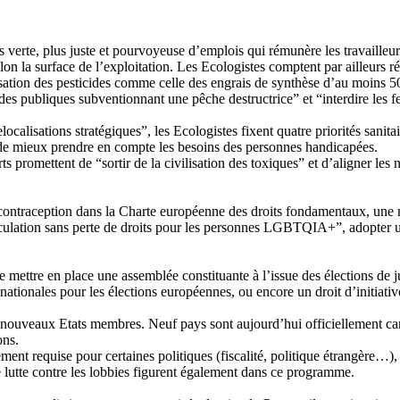
rte, plus juste et pourvoyeuse d’emplois qui rémunère les travailleurs
lon la surface de l’exploitation. Les Ecologistes comptent par ailleurs 
ilisation des pesticides comme celle des engrais de synthèse d’au moins 
ides publiques subventionnant une pêche destructrice” et “interdire les 
lisations stratégiques”, les Ecologistes fixent quatre priorités sanitaire
et de mieux prendre en compte les besoins des personnes handicapées.
s promettent de “sortir de la civilisation des toxiques” et d’aligner le
la contraception dans la Charte européenne des droits fondamentaux, une 
irculation sans perte de droits pour les personnes LGBTQIA+”, adopter un
 mettre en place une assemblée constituante à l’issue des élections de jui
ationales pour les élections européennes, ou encore un droit d’initiative
e nouveaux Etats membres. Neuf pays sont aujourd’hui officiellement can
ons.
ement requise pour certaines politiques (fiscalité, politique étrangère…),
e lutte contre les lobbies figurent également dans ce programme.