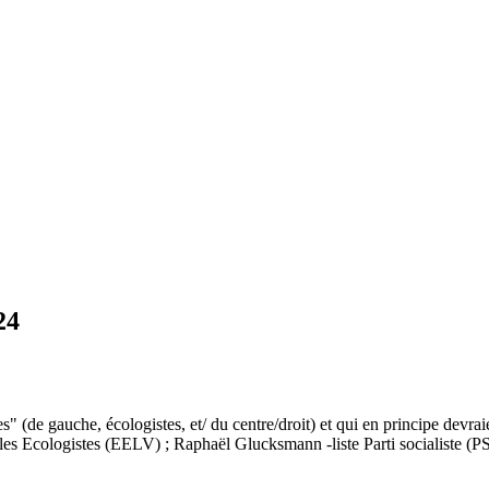
24
 (de gauche, écologistes, et/ du centre/droit) et qui en principe devraien
 et les Ecologistes (EELV) ; Raphaël Glucksmann -liste Parti socialiste 