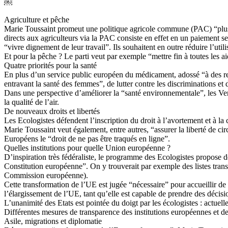
￼
Agriculture et pêche
Marie Toussaint promeut une politique agricole commune (PAC) “plus ve
directs aux agriculteurs via la PAC consiste en effet en un paiement se
“vivre dignement de leur travail”. Ils souhaitent en outre réduire l’ut
Et pour la pêche ? Le parti veut par exemple “mettre fin à toutes les a
Quatre priorités pour la santé
En plus d’un service public européen du médicament, adossé “à des reloca
entravant la santé des femmes”, de lutter contre les discriminations 
Dans une perspective d’améliorer la “santé environnementale”, les Vert
la qualité de l’air.
De nouveaux droits et libertés
Les Ecologistes défendent l’inscription du droit à l’avortement et à 
Marie Toussaint veut également, entre autres, “assurer la liberté de c
Européens le “droit de ne pas être traqués en ligne”.
Quelles institutions pour quelle Union européenne ?
D’inspiration très fédéraliste, le programme des Ecologistes propose de
Constitution européenne”. On y trouverait par exemple des listes transn
Commission européenne).
Cette transformation de l’UE est jugée “nécessaire” pour accueillir d
l’élargissement de l’UE, tant qu’elle est capable de prendre des décisi
L’unanimité des Etats est pointée du doigt par les écologistes : actuell
Différentes mesures de transparence des institutions européennes et d
Asile, migrations et diplomatie