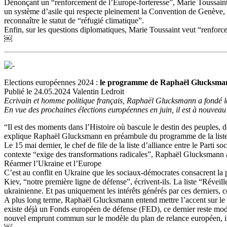
Dénonçant un “renforcement de l’Europe-forteresse”, Marie Toussaint e
un système d’asile qui respecte pleinement la Convention de Genève, no
reconnaître le statut de “réfugié climatique”.
Enfin, sur les questions diplomatiques, Marie Toussaint veut “renforce
￼
Elections européennes 2024 :
le programme de Raphaël Glucksmann et
Publié le 24.05.2024 Valentin Ledroit
Ecrivain et homme politique français, Raphaël Glucksmann a fondé le p
En vue des prochaines élections européennes en juin, il est à nouveau d
“Il est des moments dans l’Histoire où bascule le destin des peuples, 
explique Raphaël Glucksmann en préambule du programme de la liste 
Le 15 mai dernier, le chef de file de la liste d’alliance entre le Parti
contexte “exige des transformations radicales”, Raphaël Glucksmann 
Réarmer l’Ukraine et l’Europe
C’est au conflit en Ukraine que les sociaux-démocrates consacrent la 
Kiev, “notre première ligne de défense”, écrivent-ils. La liste “Réveill
ukrainienne. Et pas uniquement les intérêts générés par ces derniers, 
A plus long terme, Raphaël Glucksmann entend mettre l’accent sur le r
existe déjà un Fonds européen de défense (FED), ce dernier reste modes
nouvel emprunt commun sur le modèle du plan de relance européen, 