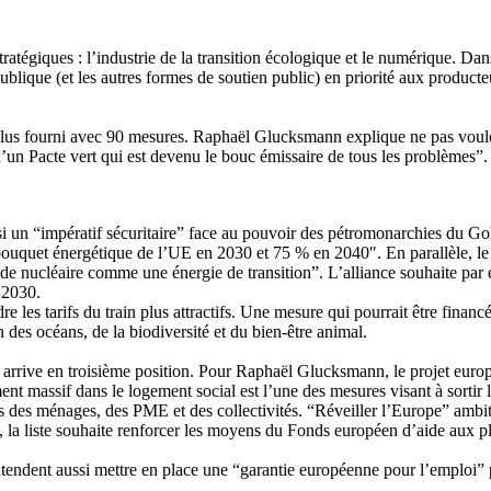
atégiques : l’industrie de la transition écologique et le numérique. Da
lique (et les autres formes de soutien public) en priorité aux producteu
lus fourni avec 90 mesures. Raphaël Glucksmann explique ne pas vouloir “
d’un Pacte vert qui est devenu le bouc émissaire de tous les problèmes”. 
si un “impératif sécuritaire” face au pouvoir des pétromonarchies du Gol
uquet énergétique de l’UE en 2030 et 75 % en 2040″. En parallèle, le Pa
 de nucléaire comme une énergie de transition”. L’alliance souhaite pa
 2030.
 les tarifs du train plus attractifs. Une mesure qui pourrait être finan
 des océans, de la biodiversité et du bien-être animal.
 arrive en troisième position. Pour Raphaël Glucksmann, le projet europ
nt massif dans le logement social est l’une des mesures visant à sortir 
ures des ménages, des PME et des collectivités. “Réveiller l’Europe” ambi
e, la liste souhaite renforcer les moyens du Fonds européen d’aide aux
 entendent aussi mettre en place une “garantie européenne pour l’emploi” 