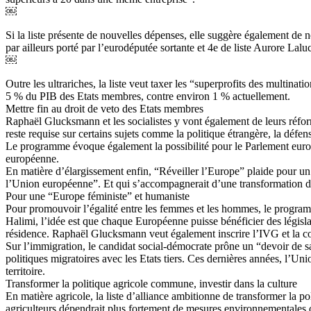
￼
Si la liste présente de nouvelles dépenses, elle suggère également de n
par ailleurs porté par l’eurodéputée sortante et 4e de liste Aurore Lal
￼
Outre les ultrariches, la liste veut taxer les “superprofits des multina
5 % du PIB des Etats membres, contre environ 1 % actuellement.
Mettre fin au droit de veto des Etats membres
Raphaël Glucksmann et les socialistes y vont également de leurs réfo
reste requise sur certains sujets comme la politique étrangère, la défense
Le programme évoque également la possibilité pour le Parlement europ
européenne.
En matière d’élargissement enfin, “Réveiller l’Europe” plaide pour un 
l’Union européenne”. Et qui s’accompagnerait d’une transformation de 
Pour une “Europe féministe” et humaniste
Pour promouvoir l’égalité entre les femmes et les hommes, le programm
Halimi, l’idée est que chaque Européenne puisse bénéficier des législati
résidence. Raphaël Glucksmann veut également inscrire l’IVG et la co
Sur l’immigration, le candidat social-démocrate prône un “devoir de sa
politiques migratoires avec les Etats tiers. Ces dernières années, l’U
territoire.
Transformer la politique agricole commune, investir dans la culture
En matière agricole, la liste d’alliance ambitionne de transformer l
agriculteurs dépendrait plus fortement de mesures environnementales ou