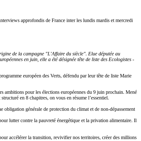
interviews approfondis de France inter les lundis mardis et mercredi
origine de la campagne "L’Affaire du siècle". Elue députée au
opéennes en juin, elle a été désignée tête de liste des Ecologistes -
du programme européen des Verts, défendu par leur tête de liste Marie
urs ambitions pour les élections européennes du 9 juin prochain. Mené
ructuré en 8 chapitres, on vous en résume l’essentiel.
ne obligation générale de protection du climat et de non-dépassement
lutter contre la pauvreté énergétique et la privation alimentaire. Il
accélérer la transition, revivifier nos territoires, créer des millions