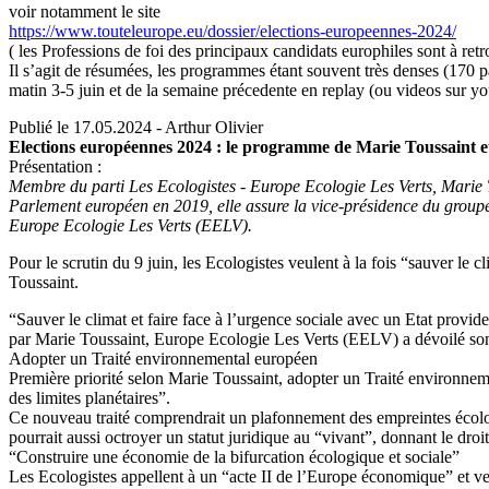
voir notamment le site
https://www.touteleurope.eu/dossier/elections-europeennes-2024/
( les Professions de foi des principaux candidats europhiles sont à retro
Il s’agit de résumées, les programmes étant souvent très denses (170 p
matin 3-5 juin et de la semaine précedente en replay (ou videos sur yo
Publié le 17.05.2024 - Arthur Olivier
Elections européennes 2024 : le programme de Marie Toussaint e
Présentation :
Membre du parti Les Ecologistes - Europe Ecologie Les Verts, Marie To
Parlement européen en 2019, elle assure la vice-présidence du groupe d
Europe Ecologie Les Verts (EELV).
Pour le scrutin du 9 juin, les Ecologistes veulent à la fois “sauver le 
Toussaint.
“Sauver le climat et faire face à l’urgence sociale avec un Etat prov
par Marie Toussaint, Europe Ecologie Les Verts (EELV) a dévoilé son 
Adopter un Traité environnemental européen
Première priorité selon Marie Toussaint, adopter un Traité environnem
des limites planétaires”.
Ce nouveau traité comprendrait un plafonnement des empreintes écologi
pourrait aussi octroyer un statut juridique au “vivant”, donnant le dr
“Construire une économie de la bifurcation écologique et sociale”
Les Ecologistes appellent à un “acte II de l’Europe économique” et veul