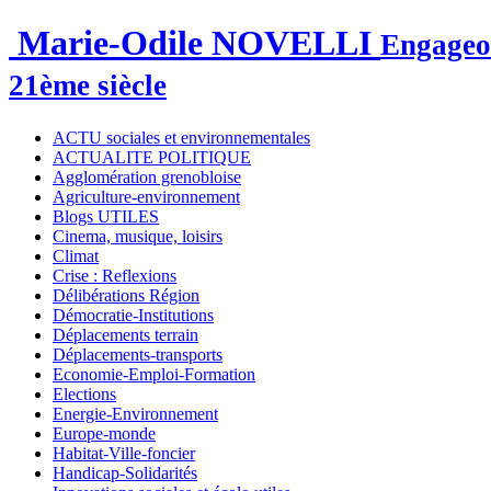
Marie-Odile NOVELLI
Engageon
21ème siècle
ACTU sociales et environnementales
ACTUALITE POLITIQUE
Agglomération grenobloise
Agriculture-environnement
Blogs UTILES
Cinema, musique, loisirs
Climat
Crise : Reflexions
Délibérations Région
Démocratie-Institutions
Déplacements terrain
Déplacements-transports
Economie-Emploi-Formation
Elections
Energie-Environnement
Europe-monde
Habitat-Ville-foncier
Handicap-Solidarités