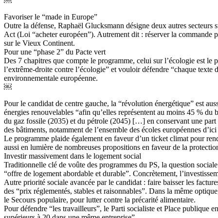
￼
Favoriser le “made in Europe”
Outre la défense, Raphaël Glucksmann désigne deux autres secteurs str
Act (Loi “acheter européen”). Autrement dit : réserver la commande pub
sur le Vieux Continent.
Pour une “phase 2” du Pacte vert
Des 7 chapitres que compte le programme, celui sur l’écologie est le p
l’extrême-droite contre l’écologie” et vouloir défendre “chaque texte 
environnementale européenne.
￼
Pour le candidat de centre gauche, la “révolution énergétique” est aus
énergies renouvelables “afin qu’elles représentent au moins 45 % du bo
du gaz fossile (2035) et du pétrole (2045) […] en conservant une part
des bâtiments, notamment de l’ensemble des écoles européennes d’ici
Le programme plaide également en faveur d’un ticket climat pour rendre
aussi en lumière de nombreuses propositions en faveur de la protection
Investir massivement dans le logement social
Traditionnelle clé de voûte des programmes du PS, la question sociale
“offre de logement abordable et durable”. Concrètement, l’investisseme
Autre priorité sociale avancée par le candidat : faire baisser les fact
des “prix réglementés, stables et raisonnables”. Dans la même optiqu
le Secours populaire, pour lutter contre la précarité alimentaire.
Pour défendre “les travailleurs”, le Parti socialiste et Place publique
supérieurs à 20 dans une même entreprise”.