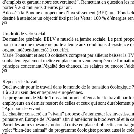
d’emplois et garantir notre souveraineté”. Remettant en question les 
porter à 260 milliards d’euros par an.
Adossé à la Banque européenne d’investissement (BEI), un “Fonds de s
destiné à atteindre un objectif fixé par les Verts : 100 % d’énergies re
￼
Un droit de veto social
De manière générale, EELV a musclé sa jambe sociale. Le parti propose
pour qu’aucune mesure ne porte atteinte aux conditions d’existence de
organe indépendant créé à cet effet.
Marie Toussaint et ses 80 colistiers comptent par ailleurs baisser la TV
souhaitent également mettre en place un revenu européen de formation 
principes concernant l’égalité des chances, les salaires ou encore l’aid
￼
Repenser le travail
Quel avenir pour le travail dans le monde de la transition écologique 
1 à 20 au sein des entreprises européennes.
Le programme de Marie Toussaint promet d’encadrer le travail par forte
employeurs en dernier ressort de celles et ceux qui sont durablement p
“Agir pour le vivant”
Le chapitre consacré au “vivant” propose d’augmenter les investisseme
primaire en Europe de l’Ouest” afin d’améliorer la biodiversité et la 
Parmi les autres mesures, notons la mise en place d’objectifs contraignan
volet “bien-être animal” du programme écologiste promet aussi la créa