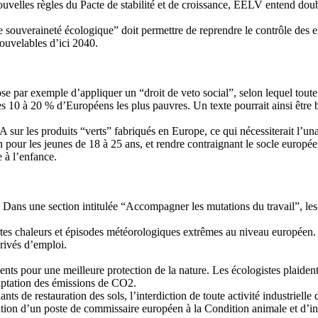
nouvelles règles du Pacte de stabilité et de croissance, EELV entend dou
ouveraineté écologique” doit permettre de reprendre le contrôle des en
nouvelables d’ici 2040.
 par exemple d’appliquer un “droit de veto social”, selon lequel toute 
s 10 à 20 % d’Européens les plus pauvres. Un texte pourrait ainsi être 
A sur les produits “verts” fabriqués en Europe, ce qui nécessiterait l’un
pour les jeunes de 18 à 25 ans, et rendre contraignant le socle europé
e à l’enfance.
? Dans une section intitulée “Accompagner les mutations du travail”, les 
s chaleurs et épisodes météorologiques extrêmes au niveau européen. Il 
rivés d’emploi.
nts pour une meilleure protection de la nature. Les écologistes plaiden
captation des émissions de CO2.
ts de restauration des sols, l’interdiction de toute activité industrielle 
tion d’un poste de commissaire européen à la Condition animale et d’in