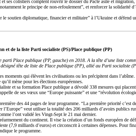
t ses colistiers comptent rouvrir le dossier du Pacte asile et migration
tamment le principe de non-refoulement”, et renforcer la solidarité d’a
r le soutien diplomatique, financier et militaire” à l’Ukraine et défend 
 de la liste Parti socialiste (PS)/Place publique (PP)
arti Place publique (PP, gauche) en 2018. A la tête d’une liste commun
ésigné tête de liste de Place publique (PP), allié au Parti socialiste (P
des moments qui élèvent les civilisations ou les précipitent dans l’abî
qu’il mène pour les élections européennes.
 socialiste et sa formation Place publique a dévoilé 338 mesures qui place
appelle de ses vœux une “Europe puissante” et une “révolution écolog
première des 44 pages de leur programme. “La première priorité c’est d
er l’Europe” veut utiliser la totalité des 206 milliards d’avoirs publics r
comme l’ont validé les Vingt-Sept le 21 mai dernier.
éarmement du continent. Il vise la création d’un fonds européen de défen
te (7,9 milliards d’euros) et circonscrit à certaines dépenses. Pour fi
indique le programme.