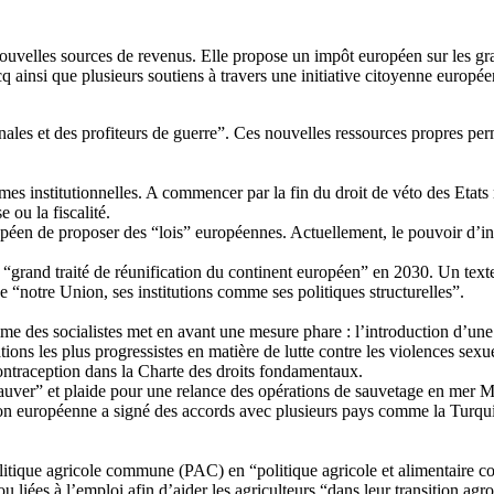
ouvelles sources de revenus. Elle propose un impôt européen sur les gran
ucq ainsi que plusieurs soutiens à travers une initiative citoyenne europ
tionales et des profiteurs de guerre”. Ces nouvelles ressources propres p
rmes institutionnelles. A commencer par la fin du droit de véto des Eta
 ou la fiscalité.
éen de proposer des “lois” européennes. Actuellement, le pouvoir d’init
“grand traité de réunification du continent européen” en 2030. Un texte
“notre Union, ses institutions comme ses politiques structurelles”.
e des socialistes met en avant une mesure phare : l’introduction d’une 
ons les plus progressistes en matière de lutte contre les violences sexuel
ntraception dans la Charte des droits fondamentaux.
uver” et plaide pour une relance des opérations de sauvetage en mer Méd
nion européenne a signé des accords avec plusieurs pays comme la Turquie
a politique agricole commune (PAC) en “politique agricole et alimentair
 liées à l’emploi afin d’aider les agriculteurs “dans leur transition agr