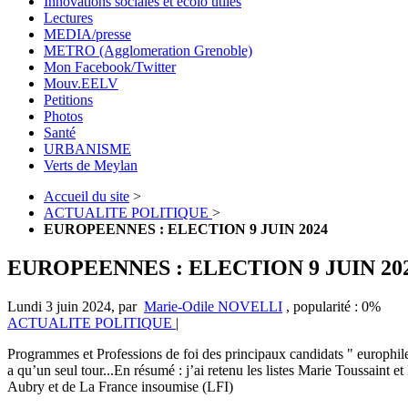
Innovations sociales et écolo utiles
Lectures
MEDIA/presse
METRO (Agglomeration Grenoble)
Mon Facebook/Twitter
Mouv.EELV
Petitions
Photos
Santé
URBANISME
Verts de Meylan
Accueil du site
>
ACTUALITE POLITIQUE
>
EUROPEENNES : ELECTION 9 JUIN 2024
EUROPEENNES : ELECTION 9 JUIN 20
Lundi 3 juin 2024
,
par
Marie-Odile NOVELLI
,
popularité : 0%
ACTUALITE POLITIQUE
|
Programmes et Professions de foi des principaux candidats " europhiles"
a qu’un seul tour...En résumé : j’ai retenu les listes Marie Toussaint
Aubry et de La France insoumise (LFI)