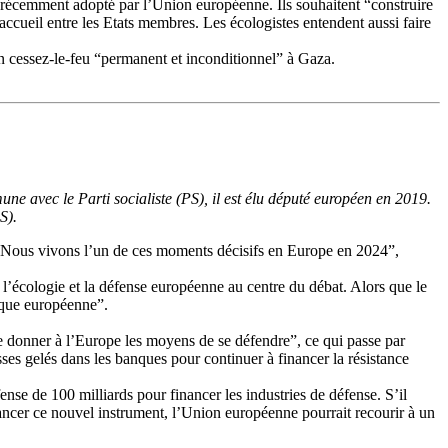
, récemment adopté par l’Union européenne. Ils souhaitent “construire
ccueil entre les Etats membres. Les écologistes entendent aussi faire
un cessez-le-feu “permanent et inconditionnel” à Gaza.
e avec le Parti socialiste (PS), il est élu député européen en 2019.
S).
me. Nous vivons l’un de ces moments décisifs en Europe en 2024”,
nt l’écologie et la défense européenne au centre du débat. Alors que le
ique européenne”.
e donner à l’Europe les moyens de se défendre”, ce qui passe par
usses gelés dans les banques pour continuer à financer la résistance
se de 100 milliards pour financer les industries de défense. S’il
nancer ce nouvel instrument, l’Union européenne pourrait recourir à un