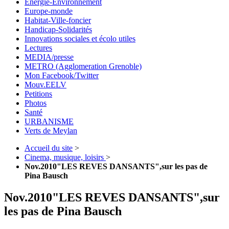
Energie-Environnement
Europe-monde
Habitat-Ville-foncier
Handicap-Solidarités
Innovations sociales et écolo utiles
Lectures
MEDIA/presse
METRO (Agglomeration Grenoble)
Mon Facebook/Twitter
Mouv.EELV
Petitions
Photos
Santé
URBANISME
Verts de Meylan
Accueil du site
>
Cinema, musique, loisirs
>
Nov.2010"LES REVES DANSANTS",sur les pas de
Pina Bausch
Nov.2010"LES REVES DANSANTS",sur
les pas de Pina Bausch