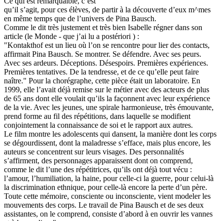
Ce qui est remarqualble, c’est
qu’il s’agit, pour ces élèves, de partir à la découverte d’eux m^mes
en même temps que de l’univers de Pina Bausch.
Comme le dit très justement et très bien Isabelle régner dans son
article (le Monde - que j’ai lu a postériori ) :
"Kontakthof est un lieu où l’on se rencontre pour lier des contacts,
affirmait Pina Bausch. Se montrer. Se défendre. Avec ses peurs.
Avec ses ardeurs. Déceptions. Désespoirs. Premières expériences.
Premières tentatives. De la tendresse, et de ce qu’elle peut faire
naître." Pour la chorégraphe, cette pièce était un laboratoire. En
1999, elle l’avait déjà remise sur le métier avec des acteurs de plus
de 65 ans dont elle voulait qu’ils la façonnent avec leur expérience
de la vie. Avec les jeunes, une spirale harmonieuse, très émouvante,
prend forme au fil des répétitions, dans laquelle se modifient
conjointement la connaissance de soi et le rapport aux autres.
Le film montre les adolescents qui dansent, la manière dont les corps
se dégourdissent, dont la maladresse s’efface, mais plus encore, les
auteurs se concentrent sur leurs visages. Des personnalités
s’affirment, des personnages apparaissent dont on comprend,
comme le dit l’une des répétitrices, qu’ils ont déjà tout vécu :
l’amour, l’humiliation, la haine, pour celle-ci la guerre, pour celui-là
la discrimination ethnique, pour celle-là encore la perte d’un père.
Toute cette mémoire, consciente ou inconsciente, vient modeler les
mouvements des corps. Le travail de Pina Bausch et de ses deux
assistantes, on le comprend, consiste d’abord à en ouvrir les vannes