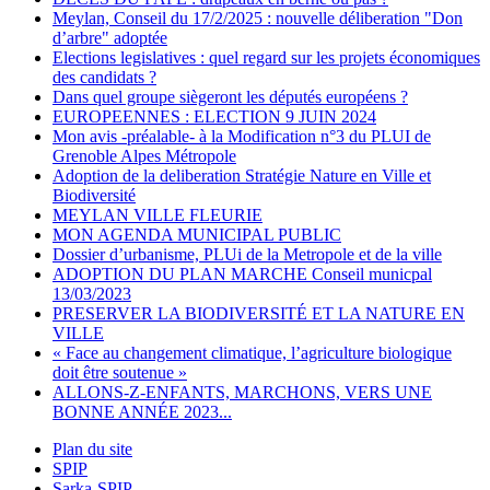
Meylan, Conseil du 17/2/2025 : nouvelle déliberation "Don
d’arbre" adoptée
Elections legislatives : quel regard sur les projets économiques
des candidats ?
Dans quel groupe siègeront les députés européens ?
EUROPEENNES : ELECTION 9 JUIN 2024
Mon avis -préalable- à la Modification n°3 du PLUI de
Grenoble Alpes Métropole
Adoption de la deliberation Stratégie Nature en Ville et
Biodiversité
MEYLAN VILLE FLEURIE
MON AGENDA MUNICIPAL PUBLIC
Dossier d’urbanisme, PLUi de la Metropole et de la ville
ADOPTION DU PLAN MARCHE Conseil municpal
13/03/2023
PRESERVER LA BIODIVERSITÉ ET LA NATURE EN
VILLE
« Face au changement climatique, l’agriculture biologique
doit être soutenue »
ALLONS-Z-ENFANTS, MARCHONS, VERS UNE
BONNE ANNÉE 2023...
Plan du site
SPIP
Sarka-SPIP