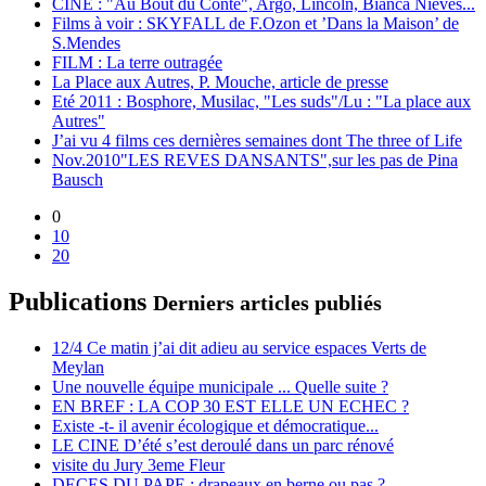
CINE : "Au Bout du Conte", Argo, Lincoln, Bianca Nieves...
Films à voir : SKYFALL de F.Ozon et ’Dans la Maison’ de
S.Mendes
FILM : La terre outragée
La Place aux Autres, P. Mouche, article de presse
Eté 2011 : Bosphore, Musilac, "Les suds"/Lu : "La place aux
Autres"
J’ai vu 4 films ces dernières semaines dont The three of Life
Nov.2010"LES REVES DANSANTS",sur les pas de Pina
Bausch
0
10
20
Publications
Derniers articles publiés
12/4 Ce matin j’ai dit adieu au service espaces Verts de
Meylan
Une nouvelle équipe municipale ... Quelle suite ?
EN BREF : LA COP 30 EST ELLE UN ECHEC ?
Existe -t- il avenir écologique et démocratique...
LE CINE D’été s’est deroulé dans un parc rénové
visite du Jury 3eme Fleur
DECES DU PAPE : drapeaux en berne ou pas ?