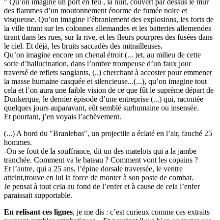
" Qu’on imagine un port en feu , la nuit, couvert par dessus le mur
des flammes d’un moutonnement énorme de fumée noire et
visqueuse. Qu’on imagine l’ébranlement des explosions, les forts de
la ville tirant sur les colonnes allemandes et les batteries allemendes
tirant dans les rues, sur la rive, et les fleurs pourpres des fusées dans
le ciel. Et déjà, les bruits saccadés des mitrailleuses.
Qu’on imagine encore un chenal étroit (... )et, au milieu de cette
sorte d’hallucination, dans l’ombre trompeuse d’un faux jour
traversé de reflets sanglants, (..) cherchant à accoster pour emmener
la masse humaine casquée et silencieuse...(...), qu’on imagine tout
cela et l’on aura une faible vision de ce que fût le suprème départ de
Dunkerque, le dernier épisode d’une entreprise (...) qui, racontée
quelques jours auparavant, eût semblé surhumaine ou insensée.
Et pourtant, j’en voyais l’achèvement.
(...) A bord du "Branlebas", un projectile a éclaté en l’air, fauché 25
hommes.
-On se fout de la souffrance, dit un des matelots qui a la jambe
tranchée. Comment va le bateau ? Comment vont les copains ?
Et l’autre, qui a 25 ans, l’épine dorsale traversée, le ventre
atteint,trouve en lui la force de monter à son poste de combat.
Je pensai à tout cela au fond de l’enfer et à cause de cela l’enfer
paraissait supportable.
En relisant ces lignes
, je me dis : c’est curieux comme ces extraits