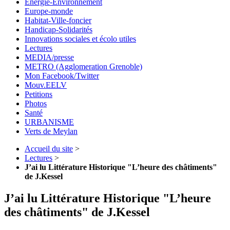
Energie-Environnement
Europe-monde
Habitat-Ville-foncier
Handicap-Solidarités
Innovations sociales et écolo utiles
Lectures
MEDIA/presse
METRO (Agglomeration Grenoble)
Mon Facebook/Twitter
Mouv.EELV
Petitions
Photos
Santé
URBANISME
Verts de Meylan
Accueil du site
>
Lectures
>
J’ai lu Littérature Historique "L’heure des châtiments"
de J.Kessel
J’ai lu Littérature Historique "L’heure
des châtiments" de J.Kessel