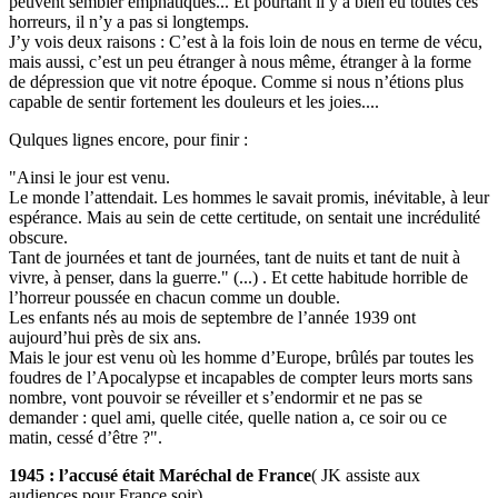
peuvent sembler emphatiques... Et pourtant il y a bien eu toutes ces
horreurs, il n’y a pas si longtemps.
J’y vois deux raisons : C’est à la fois loin de nous en terme de vécu,
mais aussi, c’est un peu étranger à nous même, étranger à la forme
de dépression que vit notre époque. Comme si nous n’étions plus
capable de sentir fortement les douleurs et les joies....
Qulques lignes encore, pour finir :
"Ainsi le jour est venu.
Le monde l’attendait. Les hommes le savait promis, inévitable, à leur
espérance. Mais au sein de cette certitude, on sentait une incrédulité
obscure.
Tant de journées et tant de journées, tant de nuits et tant de nuit à
vivre, à penser, dans la guerre." (...) . Et cette habitude horrible de
l’horreur poussée en chacun comme un double.
Les enfants nés au mois de septembre de l’année 1939 ont
aujourd’hui près de six ans.
Mais le jour est venu où les homme d’Europe, brûlés par toutes les
foudres de l’Apocalypse et incapables de compter leurs morts sans
nombre, vont pouvoir se réveiller et s’endormir et ne pas se
demander : quel ami, quelle citée, quelle nation a, ce soir ou ce
matin, cessé d’être ?".
1945 : l’accusé était Maréchal de France
( JK assiste aux
audiences pour France soir)