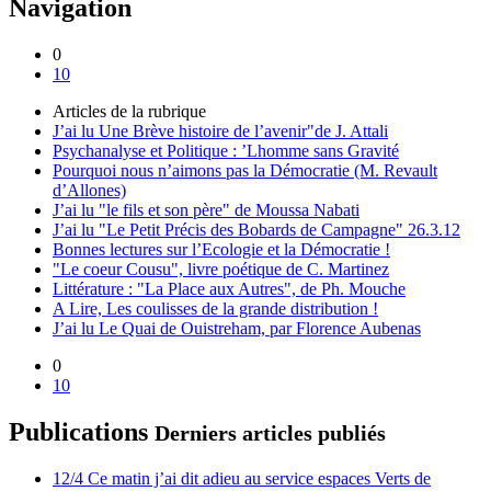
Navigation
0
10
Articles de la rubrique
J’ai lu Une Brève histoire de l’avenir"de J. Attali
Psychanalyse et Politique : ’Lhomme sans Gravité
Pourquoi nous n’aimons pas la Démocratie (M. Revault
d’Allones)
J’ai lu "le fils et son père" de Moussa Nabati
J’ai lu "Le Petit Précis des Bobards de Campagne" 26.3.12
Bonnes lectures sur l’Ecologie et la Démocratie !
"Le coeur Cousu", livre poétique de C. Martinez
Littérature : "La Place aux Autres", de Ph. Mouche
A Lire, Les coulisses de la grande distribution !
J’ai lu Le Quai de Ouistreham, par Florence Aubenas
0
10
Publications
Derniers articles publiés
12/4 Ce matin j’ai dit adieu au service espaces Verts de