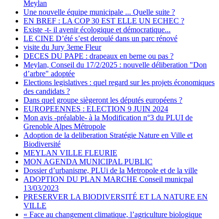
Meylan
Une nouvelle équipe municipale ... Quelle suite ?
EN BREF : LA COP 30 EST ELLE UN ECHEC ?
Existe -t- il avenir écologique et démocratique...
LE CINE D’été s’est deroulé dans un parc rénové
visite du Jury 3eme Fleur
DECES DU PAPE : drapeaux en berne ou pas ?
Meylan, Conseil du 17/2/2025 : nouvelle déliberation "Don
d’arbre" adoptée
Elections legislatives : quel regard sur les projets économiques
des candidats ?
Dans quel groupe siègeront les députés européens ?
EUROPEENNES : ELECTION 9 JUIN 2024
Mon avis -préalable- à la Modification n°3 du PLUI de
Grenoble Alpes Métropole
Adoption de la deliberation Stratégie Nature en Ville et
Biodiversité
MEYLAN VILLE FLEURIE
MON AGENDA MUNICIPAL PUBLIC
Dossier d’urbanisme, PLUi de la Metropole et de la ville
ADOPTION DU PLAN MARCHE Conseil municpal
13/03/2023
PRESERVER LA BIODIVERSITÉ ET LA NATURE EN
VILLE
« Face au changement climatique, l’agriculture biologique