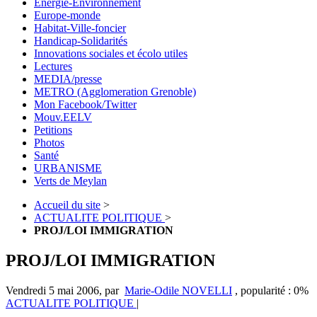
Energie-Environnement
Europe-monde
Habitat-Ville-foncier
Handicap-Solidarités
Innovations sociales et écolo utiles
Lectures
MEDIA/presse
METRO (Agglomeration Grenoble)
Mon Facebook/Twitter
Mouv.EELV
Petitions
Photos
Santé
URBANISME
Verts de Meylan
Accueil du site
>
ACTUALITE POLITIQUE
>
PROJ/LOI IMMIGRATION
PROJ/LOI IMMIGRATION
Vendredi 5 mai 2006
,
par
Marie-Odile NOVELLI
,
popularité : 0%
ACTUALITE POLITIQUE
|