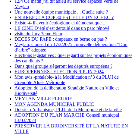
12/4 Ce matin j’ai dit adieu au service espaces Verts de
Meylan
Une nouvelle équipe municipale ... Quelle suite ?
EN BREF : LA COP 30 EST ELLE UN ECHEC ?
Existe -t- il avenir écologique et démocratique...
LE CINE D’été s’est deroulé dans un parc rénové
visite du Jury 3eme Fleur
DECES DU PAPE : drapeaux en berne ou pas ?
Meylan, Conseil du 17/2/2025 : nouvelle déliberation "Don
d’arbre" adoptée
Elections legislatives : quel regard sur les projets économiques
des candidats ?
Dans quel groupe siègeront les députés européens ?
EUROPEENNES : ELECTION 9 JUIN 2024
Mon avis -préalable- à la Modification n°3 du PLUI de
Grenoble Alpes Métropole
Adoption de la deliberation Stratégie Nature en Ville et
Biodiversité
MEYLAN VILLE FLEURIE
MON AGENDA MUNICIPAL PUBLIC
Dossier d’urbanisme, PLUi de la Metropole et de la ville
ADOPTION DU PLAN MARCHE Conseil municpal
13/03/2023
PRESERVER LA BIODIVERSITÉ ET LA NATURE EN
VILLE