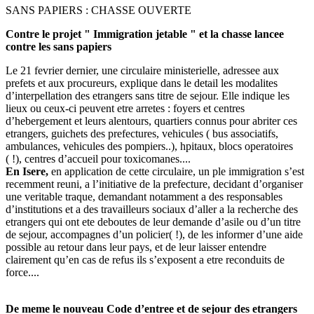
SANS PAPIERS : CHASSE OUVERTE
Contre le projet " Immigration jetable " et la chasse lancee
contre les sans papiers
Le 21 fevrier dernier, une circulaire ministerielle, adressee aux
prefets et aux procureurs, explique dans le detail les modalites
d’interpellation des etrangers sans titre de sejour. Elle indique les
lieux ou ceux-ci peuvent etre arretes : foyers et centres
d’hebergement et leurs alentours, quartiers connus pour abriter ces
etrangers, guichets des prefectures, vehicules ( bus associatifs,
ambulances, vehicules des pompiers..), hpitaux, blocs operatoires
( !), centres d’accueil pour toxicomanes....
En Isere,
en application de cette circulaire, un ple immigration s’est
recemment reuni, a l’initiative de la prefecture, decidant d’organiser
une veritable traque, demandant notamment a des responsables
d’institutions et a des travailleurs sociaux d’aller a la recherche des
etrangers qui ont ete deboutes de leur demande d’asile ou d’un titre
de sejour, accompagnes d’un policier( !), de les informer d’une aide
possible au retour dans leur pays, et de leur laisser entendre
clairement qu’en cas de refus ils s’exposent a etre reconduits de
force....
De meme le nouveau Code d’entree et de sejour des etrangers