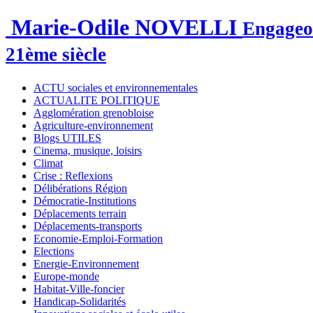
Marie-Odile NOVELLI
Engageon
21ème siècle
ACTU sociales et environnementales
ACTUALITE POLITIQUE
Agglomération grenobloise
Agriculture-environnement
Blogs UTILES
Cinema, musique, loisirs
Climat
Crise : Reflexions
Délibérations Région
Démocratie-Institutions
Déplacements terrain
Déplacements-transports
Economie-Emploi-Formation
Elections
Energie-Environnement
Europe-monde
Habitat-Ville-foncier
Handicap-Solidarités