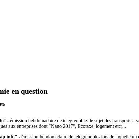
ie en question
 0%
o" - émission hebdomadaire de telegrenoble- le sujet des transports a
ques aux entreprises dont "Nano 2017", Ecotaxe, logement etc)...
cap info"
- émission hebdomadaire de télégrenoble- lors de laquelle un él