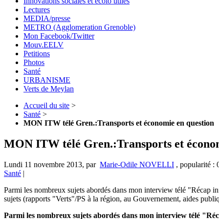
Innovations sociales et écolo utiles
Lectures
MEDIA/presse
METRO (Agglomeration Grenoble)
Mon Facebook/Twitter
Mouv.EELV
Petitions
Photos
Santé
URBANISME
Verts de Meylan
Accueil du site
>
Santé
>
MON ITW télé Gren.:Transports et économie en question
MON ITW télé Gren.:Transports et économ
Lundi 11 novembre 2013
,
par
Marie-Odile NOVELLI
,
popularité :
Santé
|
Parmi les nombreux sujets abordés dans mon interview télé "Récap inf
sujets (rapports "Verts"/PS à la région, au Gouvernement, aides publi
Parmi les nombreux sujets abordés dans mon interview télé "Ré