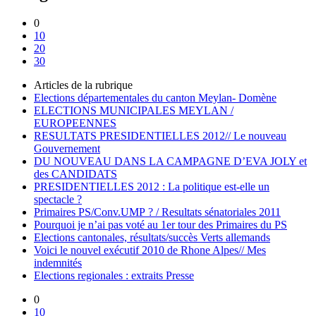
0
10
20
30
Articles de la rubrique
Elections départementales du canton Meylan- Domène
ELECTIONS MUNICIPALES MEYLAN /
EUROPEENNES
RESULTATS PRESIDENTIELLES 2012// Le nouveau
Gouvernement
DU NOUVEAU DANS LA CAMPAGNE D’EVA JOLY et
des CANDIDATS
PRESIDENTIELLES 2012 : La politique est-elle un
spectacle ?
Primaires PS/Conv.UMP ? / Resultats sénatoriales 2011
Pourquoi je n’ai pas voté au 1er tour des Primaires du PS
Elections cantonales, résultats/succès Verts allemands
Voici le nouvel exécutif 2010 de Rhone Alpes// Mes
indemnités
Elections regionales : extraits Presse
0
10