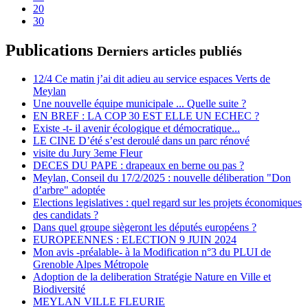
20
30
Publications
Derniers articles publiés
12/4 Ce matin j’ai dit adieu au service espaces Verts de
Meylan
Une nouvelle équipe municipale ... Quelle suite ?
EN BREF : LA COP 30 EST ELLE UN ECHEC ?
Existe -t- il avenir écologique et démocratique...
LE CINE D’été s’est deroulé dans un parc rénové
visite du Jury 3eme Fleur
DECES DU PAPE : drapeaux en berne ou pas ?
Meylan, Conseil du 17/2/2025 : nouvelle déliberation "Don
d’arbre" adoptée
Elections legislatives : quel regard sur les projets économiques
des candidats ?
Dans quel groupe siègeront les députés européens ?
EUROPEENNES : ELECTION 9 JUIN 2024
Mon avis -préalable- à la Modification n°3 du PLUI de
Grenoble Alpes Métropole
Adoption de la deliberation Stratégie Nature en Ville et
Biodiversité
MEYLAN VILLE FLEURIE