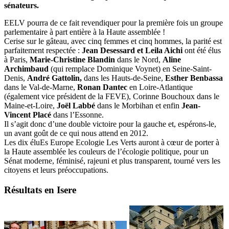
sénateurs.
EELV pourra de ce fait revendiquer pour la première fois un groupe
parlementaire à part entière à la Haute assemblée !
Cerise sur le gâteau, avec cinq femmes et cinq hommes, la parité est
parfaitement respectée :
Jean Desessard et Leila Aichi
ont été élus
à Paris,
Marie-Christine Blandin
dans le Nord,
Aline
Archimbaud
(qui remplace Dominique Voynet) en Seine-Saint-
Denis,
André Gattolin,
dans les Hauts-de-Seine,
Esther Benbassa
dans le Val-de-Marne,
Ronan Dantec
en Loire-Atlantique
(également vice président de la FEVE), Corinne Bouchoux dans le
Maine-et-Loire,
Joël Labbé
dans le Morbihan et enfin
Jean-
Vincent Placé
dans l’Essonne.
Il s’agit donc d’une double victoire pour la gauche et, espérons-le,
un avant goût de ce qui nous attend en 2012.
Les dix éluEs Europe Ecologie Les Verts auront à cœur de porter à
la Haute assemblée les couleurs de l’écologie politique, pour un
Sénat moderne, féminisé, rajeuni et plus transparent, tourné vers les
citoyens et leurs préoccupations.
Résultats en Isere