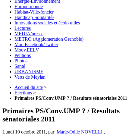
Energie-Environnement
Europe-monde
Habitat-Ville-foncier
Handicap-Solidarités
Innovations sociales et écolo utiles
Lectures
MEDIA/presse
METRO (Agglomeration Grenoble)
Mon Facebook/Twitter
Mouv.EELV
Petitions
Photos
Santé
URBANISME
Verts de Meylan
Accueil du site
>
Elections
>
Primaires PS/Conv.UMP ? / Resultats sénatoriales 2011
Primaires PS/Conv.UMP ? / Resultats
sénatoriales 2011
Lundi 10 octobre 2011
,
par
Marie-Odile NOVELLI
,