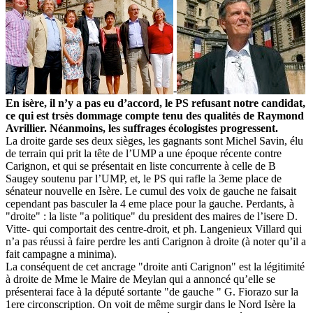
-
En isère, il n’y a pas eu d’accord, le PS refusant notre candidat,
ce qui est trsès dommage compte tenu des qualités de Raymond
Avrillier. Néanmoins, les suffrages écologistes progressent.
La droite garde ses deux sièges, les gagnants sont Michel Savin, élu
de terrain qui prit la tête de l’UMP a une époque récente contre
Carignon, et qui se présentait en liste concurrente à celle de B
Saugey soutenu par l’UMP, et, le PS qui rafle la 3eme place de
sénateur nouvelle en Isère. Le cumul des voix de gauche ne faisait
cependant pas basculer la 4 eme place pour la gauche. Perdants, à
"droite" : la liste "a politique" du president des maires de l’isere D.
Vitte- qui comportait des centre-droit, et ph. Langenieux Villard qui
n’a pas réussi à faire perdre les anti Carignon à droite (à noter qu’il a
fait campagne a minima).
La conséquent de cet ancrage "droite anti Carignon" est la légitimité
à droite de Mme le Maire de Meylan qui a annoncé qu’elle se
présenterai face à la député sortante "de gauche " G. Fiorazo sur la
1ere circonscription. On voit de même surgir dans le Nord Isère la