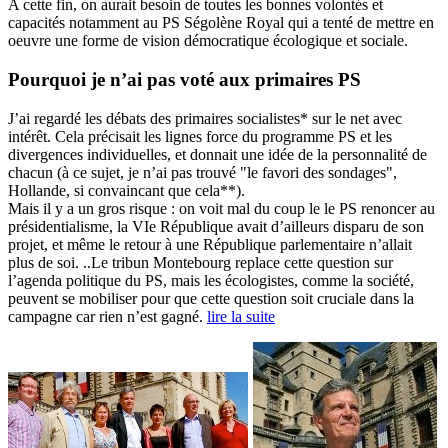
A cette fin, on aurait besoin de toutes les bonnes volontés et
capacités notamment au PS Ségolène Royal qui a tenté de mettre en
oeuvre une forme de vision démocratique écologique et sociale.
Pourquoi je n’ai pas voté aux primaires PS
J’ai regardé les débats des primaires socialistes* sur le net avec
intérêt. Cela précisait les lignes force du programme PS et les
divergences individuelles, et donnait une idée de la personnalité de
chacun (à ce sujet, je n’ai pas trouvé "le favori des sondages",
Hollande, si convaincant que cela**).
Mais il y a un gros risque : on voit mal du coup le le PS renoncer au
présidentialisme, la VIe République avait d’ailleurs disparu de son
projet, et même le retour à une République parlementaire n’allait
plus de soi. ..Le tribun Montebourg replace cette question sur
l’agenda politique du PS, mais les écologistes, comme la société,
peuvent se mobiliser pour que cette question soit cruciale dans la
campagne car rien n’est gagné.
lire la suite