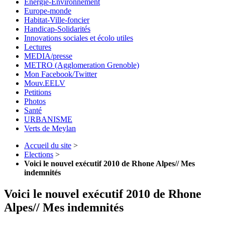
Energie-Environnement
Europe-monde
Habitat-Ville-foncier
Handicap-Solidarités
Innovations sociales et écolo utiles
Lectures
MEDIA/presse
METRO (Agglomeration Grenoble)
Mon Facebook/Twitter
Mouv.EELV
Petitions
Photos
Santé
URBANISME
Verts de Meylan
Accueil du site
>
Elections
>
Voici le nouvel exécutif 2010 de Rhone Alpes// Mes
indemnités
Voici le nouvel exécutif 2010 de Rhone
Alpes// Mes indemnités