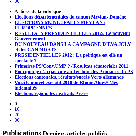
30
Articles de la rubrique
Elections départementales du canton Meylan- Domène
ELECTIONS MUNICIPALES MEYLAN /
EUROPEENNES
RESULTATS PRESIDENTIELLES 2012// Le nouveau
Gouvernement
DU NOUVEAU DANS LA CAMPAGNE D’EVA JOLY
et des CANDIDATS
PRESIDENTIELLES 2012 : La politique est-elle un
spectacle ?
Primaires PS/Conv.UMP ? / Resultats sénatoriales 2011
Pourquoi je n’ai pas voté au 1er tour des Primaires du PS
Elections cantonales, résultats/succès Verts allemands
Voici le nouvel exécutif 2010 de Rhone Alpes// Mes
indemnités
Elections regionales : extraits Presse
0
10
20
30
Publications
Derniers articles publiés