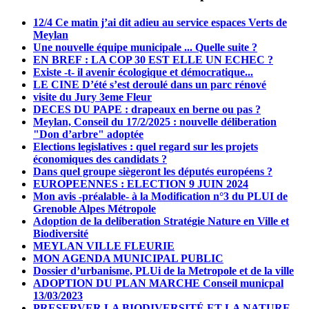
12/4 Ce matin j’ai dit adieu au service espaces Verts de
Meylan
Une nouvelle équipe municipale ... Quelle suite ?
EN BREF : LA COP 30 EST ELLE UN ECHEC ?
Existe -t- il avenir écologique et démocratique...
LE CINE D’été s’est deroulé dans un parc rénové
visite du Jury 3eme Fleur
DECES DU PAPE : drapeaux en berne ou pas ?
Meylan, Conseil du 17/2/2025 : nouvelle déliberation
"Don d’arbre" adoptée
Elections legislatives : quel regard sur les projets
économiques des candidats ?
Dans quel groupe siègeront les députés européens ?
EUROPEENNES : ELECTION 9 JUIN 2024
Mon avis -préalable- à la Modification n°3 du PLUI de
Grenoble Alpes Métropole
Adoption de la deliberation Stratégie Nature en Ville et
Biodiversité
MEYLAN VILLE FLEURIE
MON AGENDA MUNICIPAL PUBLIC
Dossier d’urbanisme, PLUi de la Metropole et de la ville
ADOPTION DU PLAN MARCHE Conseil municpal
13/03/2023
PRESERVER LA BIODIVERSITÉ ET LA NATURE