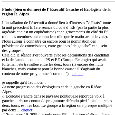
Photo (bien ordonnée) de l’ Executif Gauche et Ecologiste de la
région R. Alpes.
L’installation de l’éxecutif a donné lieu à d’intenses
"débats"
toute
la nuit précédent la 1ere séance du côté d’ EE (pas la partie la plus
agréable et c’est un euphémisme) et de grincements du côté du PS
(dont les membres ont connu leur rôle que le matin avant le vote).
Nous aurons à connaitre ça encore pour la nomination des
présidence de commissions, entre groupes "de gauche" et au sein
des groupes ...
Cela dit, la séance s’est ouverte avec les déclarations des candidats
et la déclaration commune PS et EE (Europe Ecologie) qui avait
fortement été travaillée entre les deux tours (là encore des nuits
blanches, mais vraiment pour la bonne cause : il s’agissait du
contenu de notre programme "commun")...
cliquer
je rappelle qu’il faut noter :
-la nette progression des écologistes et de la gauche en Rhône
Alpes :
-l’Ecologie s’ancre dans le paysage politique,le report de voix à
gauche après un contrat de programme défendu pied à pied entre les
deux tours, est très bon. Le groupe à la région sera presque multiplié
par deux ...
cliquer
-L’isere avec 19, 29% des voix pour EE au 1er tour réalise le 2eme