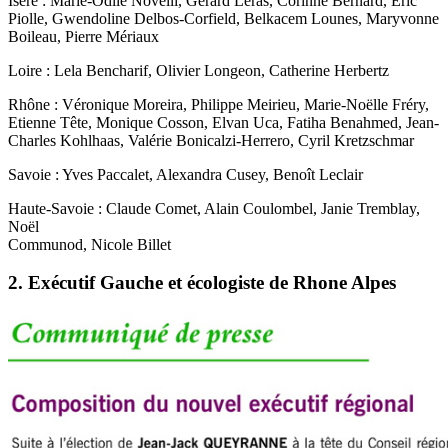
Isère : Marie-Odile Novelli, Gérard Leras, Corinne Bernard, Eric
Piolle, Gwendoline Delbos-Corfield, Belkacem Lounes, Maryvonne
Boileau, Pierre Mériaux
Loire : Lela Bencharif, Olivier Longeon, Catherine Herbertz
Rhône : Véronique Moreira, Philippe Meirieu, Marie-Noëlle Fréry,
Etienne Tête, Monique Cosson, Elvan Uca, Fatiha Benahmed, Jean-
Charles Kohlhaas, Valérie Bonicalzi-Herrero, Cyril Kretzschmar
Savoie : Yves Paccalet, Alexandra Cusey, Benoît Leclair
Haute-Savoie : Claude Comet, Alain Coulombel, Janie Tremblay,
Noël
Communod, Nicole Billet
2. Exécutif Gauche et écologiste de Rhone Alpes