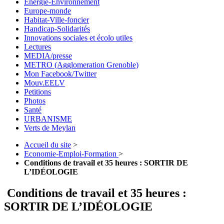
Energie-Environnement
Europe-monde
Habitat-Ville-foncier
Handicap-Solidarités
Innovations sociales et écolo utiles
Lectures
MEDIA/presse
METRO (Agglomeration Grenoble)
Mon Facebook/Twitter
Mouv.EELV
Petitions
Photos
Santé
URBANISME
Verts de Meylan
Accueil du site
>
Economie-Emploi-Formation
>
Conditions de travail et 35 heures : SORTIR DE
L’IDÉOLOGIE
Conditions de travail et 35 heures :
SORTIR DE L’IDÉOLOGIE