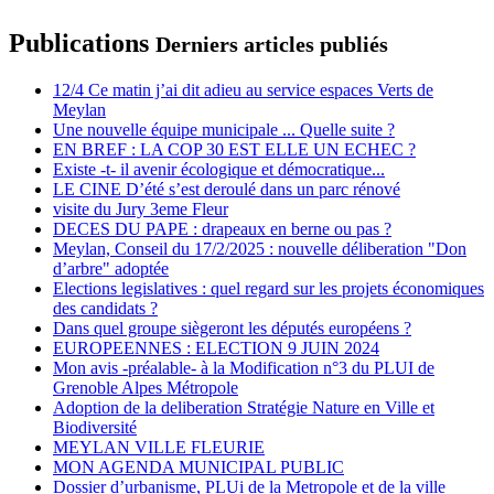
Publications
Derniers articles publiés
12/4 Ce matin j’ai dit adieu au service espaces Verts de
Meylan
Une nouvelle équipe municipale ... Quelle suite ?
EN BREF : LA COP 30 EST ELLE UN ECHEC ?
Existe -t- il avenir écologique et démocratique...
LE CINE D’été s’est deroulé dans un parc rénové
visite du Jury 3eme Fleur
DECES DU PAPE : drapeaux en berne ou pas ?
Meylan, Conseil du 17/2/2025 : nouvelle déliberation "Don
d’arbre" adoptée
Elections legislatives : quel regard sur les projets économiques
des candidats ?
Dans quel groupe siègeront les députés européens ?
EUROPEENNES : ELECTION 9 JUIN 2024
Mon avis -préalable- à la Modification n°3 du PLUI de
Grenoble Alpes Métropole
Adoption de la deliberation Stratégie Nature en Ville et
Biodiversité
MEYLAN VILLE FLEURIE
MON AGENDA MUNICIPAL PUBLIC
Dossier d’urbanisme, PLUi de la Metropole et de la ville