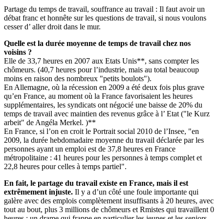
Partage du temps de travail, souffrance au travail : Il faut avoir un
débat franc et honnête sur les questions de travail, si nous voulons
cesser d’ aller droit dans le mur.
Quelle est la durée moyenne de temps de travail chez nos
voisins ?
Elle de 33,7 heures en 2007 aux Etats Unis**, sans compter les
chômeurs. (40,7 heures pour l’industrie, mais au total beaucoup
moins en raison des nombreux "petits boulots").
En Allemagne, où la récession en 2009 a été deux fois plus grave
qu’en France, au moment où la France favorisaient les heures
supplémentaires, les syndicats ont négocié une baisse de 20% du
temps de travail avec maintien des revenus grâce à l’ Etat ("le Kurz
arbeit" de Angéla Merkel. )**
En France, si l’on en croit le Portrait social 2010 de l’Insee, "en
2009, la durée hebdomadaire moyenne du travail déclarée par les
personnes ayant un emploi est de 37,8 heures en France
métropolitaine : 41 heures pour les personnes à temps complet et
22,8 heures pour celles à temps partiel".
En fait, le partage du travail existe en France, mais il est
extrêmement injuste.
Il y a d’un côté une foule importante qui
galère avec des emplois complètement insuffisants à 20 heures, avec
tout au bout, plus 3 millions de chômeurs et Rmistes qui travaillent 0
heures : un drame qui frappe en particulier les jeunes et les seniors .