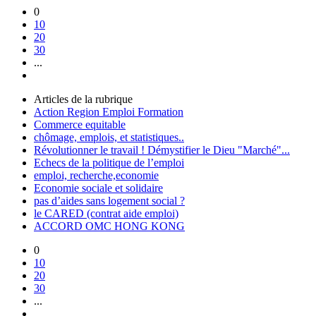
0
10
20
30
...
Articles de la rubrique
Action Region Emploi Formation
Commerce equitable
chômage, emplois, et statistiques..
Révolutionner le travail ! Démystifier le Dieu "Marché"...
Echecs de la politique de l’emploi
emploi, recherche,economie
Economie sociale et solidaire
pas d’aides sans logement social ?
le CARED (contrat aide emploi)
ACCORD OMC HONG KONG
0
10
20
30
...