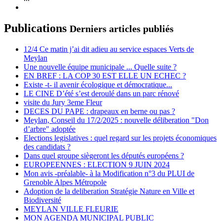
Publications
Derniers articles publiés
12/4 Ce matin j’ai dit adieu au service espaces Verts de
Meylan
Une nouvelle équipe municipale ... Quelle suite ?
EN BREF : LA COP 30 EST ELLE UN ECHEC ?
Existe -t- il avenir écologique et démocratique...
LE CINE D’été s’est deroulé dans un parc rénové
visite du Jury 3eme Fleur
DECES DU PAPE : drapeaux en berne ou pas ?
Meylan, Conseil du 17/2/2025 : nouvelle déliberation "Don
d’arbre" adoptée
Elections legislatives : quel regard sur les projets économiques
des candidats ?
Dans quel groupe siègeront les députés européens ?
EUROPEENNES : ELECTION 9 JUIN 2024
Mon avis -préalable- à la Modification n°3 du PLUI de
Grenoble Alpes Métropole
Adoption de la deliberation Stratégie Nature en Ville et
Biodiversité
MEYLAN VILLE FLEURIE
MON AGENDA MUNICIPAL PUBLIC