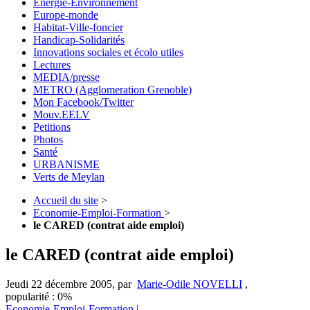
Energie-Environnement
Europe-monde
Habitat-Ville-foncier
Handicap-Solidarités
Innovations sociales et écolo utiles
Lectures
MEDIA/presse
METRO (Agglomeration Grenoble)
Mon Facebook/Twitter
Mouv.EELV
Petitions
Photos
Santé
URBANISME
Verts de Meylan
Accueil du site
>
Economie-Emploi-Formation
>
le CARED (contrat aide emploi)
le CARED (contrat aide emploi)
Jeudi 22 décembre 2005
,
par
Marie-Odile NOVELLI
,
popularité : 0%
Economie-Emploi-Formation
|