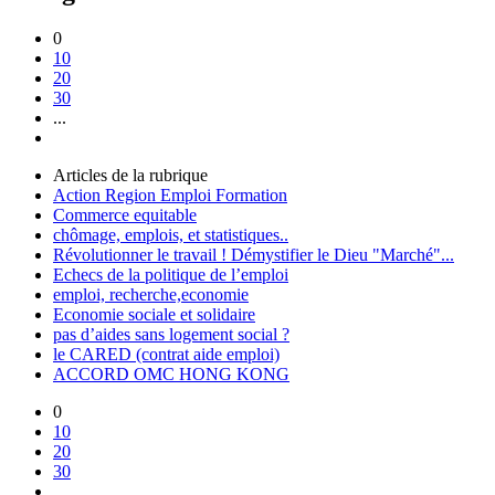
0
10
20
30
...
Articles de la rubrique
Action Region Emploi Formation
Commerce equitable
chômage, emplois, et statistiques..
Révolutionner le travail ! Démystifier le Dieu "Marché"...
Echecs de la politique de l’emploi
emploi, recherche,economie
Economie sociale et solidaire
pas d’aides sans logement social ?
le CARED (contrat aide emploi)
ACCORD OMC HONG KONG
0
10
20
30
...