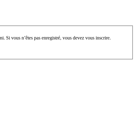
rum, vous devez vous enregistrer au préalable. Merci d’indiquer ci-dessous l’identifiant personnel qui vous a été fourni. Si vous n’êtes pas enregistré, vous devez vous inscrire.