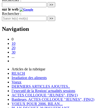
>>
sur le web
Rechercher :
>>
Navigation
0
10
20
30
...
Articles de la rubrique
REACH
Irradiation des aliments
Voeux
DERNIERS ARTICLES AJOUTES..
l’executif de la Region/ actualités sessions
ACTES COLLOQUE "JEUNES", FIN(1)
Banlieues, ACTES COLLOQUE "JEUNES", FIN(2)
VOEUX POUR 2006. BILAN...