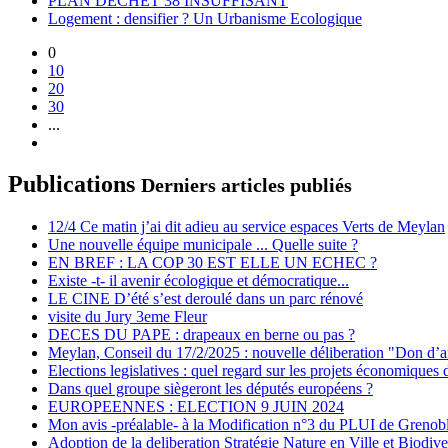
PLAN DECHET 38 INSUFFISANT
Logement : densifier ? Un Urbanisme Ecologique
0
10
20
30
...
Publications
Derniers articles publiés
12/4 Ce matin j’ai dit adieu au service espaces Verts de Meylan
Une nouvelle équipe municipale ... Quelle suite ?
EN BREF : LA COP 30 EST ELLE UN ECHEC ?
Existe -t- il avenir écologique et démocratique...
LE CINE D’été s’est deroulé dans un parc rénové
visite du Jury 3eme Fleur
DECES DU PAPE : drapeaux en berne ou pas ?
Meylan, Conseil du 17/2/2025 : nouvelle déliberation "Don d’a
Elections legislatives : quel regard sur les projets économiques 
Dans quel groupe siègeront les députés européens ?
EUROPEENNES : ELECTION 9 JUIN 2024
Mon avis -préalable- à la Modification n°3 du PLUI de Grenob
Adoption de la deliberation Stratégie Nature en Ville et Biodive