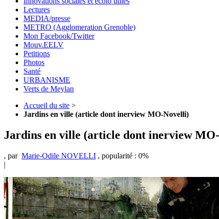
Innovations sociales et écolo utiles
Lectures
MEDIA/presse
METRO (Agglomeration Grenoble)
Mon Facebook/Twitter
Mouv.EELV
Petitions
Photos
Santé
URBANISME
Verts de Meylan
Accueil du site
>
Jardins en ville (article dont inerview MO-Novelli)
Jardins en ville (article dont inerview MO
,
par
Marie-Odile NOVELLI
,
popularité : 0%
|