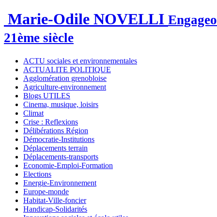
Marie-Odile NOVELLI
Engageon
21ème siècle
ACTU sociales et environnementales
ACTUALITE POLITIQUE
Agglomération grenobloise
Agriculture-environnement
Blogs UTILES
Cinema, musique, loisirs
Climat
Crise : Reflexions
Délibérations Région
Démocratie-Institutions
Déplacements terrain
Déplacements-transports
Economie-Emploi-Formation
Elections
Energie-Environnement
Europe-monde
Habitat-Ville-foncier
Handicap-Solidarités