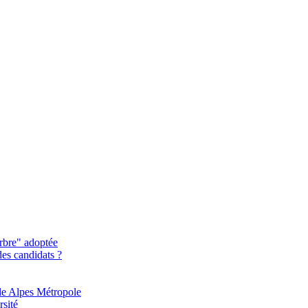
rbre" adoptée
des candidats ?
le Alpes Métropole
rsité