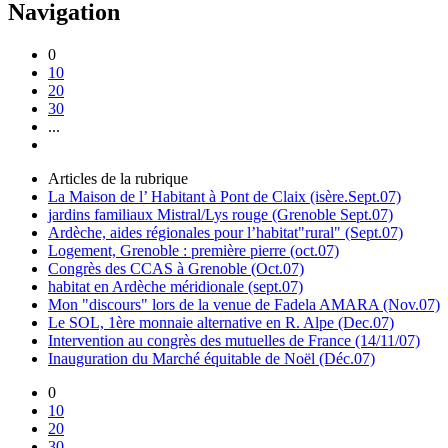
Navigation
0
10
20
30
...
Articles de la rubrique
La Maison de l’ Habitant à Pont de Claix (isère.Sept.07)
jardins familiaux Mistral/Lys rouge (Grenoble Sept.07)
Ardèche, aides régionales pour l’habitat"rural" (Sept.07)
Logement, Grenoble : première pierre (oct.07)
Congrès des CCAS à Grenoble (Oct.07)
habitat en Ardèche méridionale (sept.07)
Mon "discours" lors de la venue de Fadela AMARA (Nov.07)
Le SOL, 1ère monnaie alternative en R. Alpe (Dec.07)
Intervention au congrès des mutuelles de France (14/11/07)
Inauguration du Marché équitable de Noël (Déc.07)
0
10
20
30