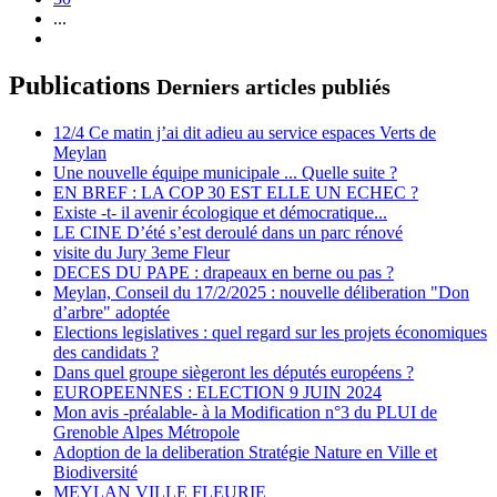
...
Publications
Derniers articles publiés
12/4 Ce matin j’ai dit adieu au service espaces Verts de
Meylan
Une nouvelle équipe municipale ... Quelle suite ?
EN BREF : LA COP 30 EST ELLE UN ECHEC ?
Existe -t- il avenir écologique et démocratique...
LE CINE D’été s’est deroulé dans un parc rénové
visite du Jury 3eme Fleur
DECES DU PAPE : drapeaux en berne ou pas ?
Meylan, Conseil du 17/2/2025 : nouvelle déliberation "Don
d’arbre" adoptée
Elections legislatives : quel regard sur les projets économiques
des candidats ?
Dans quel groupe siègeront les députés européens ?
EUROPEENNES : ELECTION 9 JUIN 2024
Mon avis -préalable- à la Modification n°3 du PLUI de
Grenoble Alpes Métropole
Adoption de la deliberation Stratégie Nature en Ville et
Biodiversité
MEYLAN VILLE FLEURIE