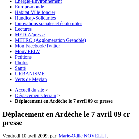
Energie-Environnement
Europe-monde
Habitat-Ville-foncier
Handicap-Solidarités
Innovations sociales et écolo utiles
Lectures
MEDIA/presse
METRO (Agglomeration Grenoble)
Mon Facebook/Twitter
Mouv.EELV
Petitions
Photos
Santé
URBANISME
Verts de Meylan
Accueil du site
>
Déplacements terrain
>
Déplacement en Ardèche le 7 avril 09 cr presse
Déplacement en Ardèche le 7 avril 09 cr
presse
Vendredi 10 avril 2009
,
par
Marie-Odile NOVELLI
,