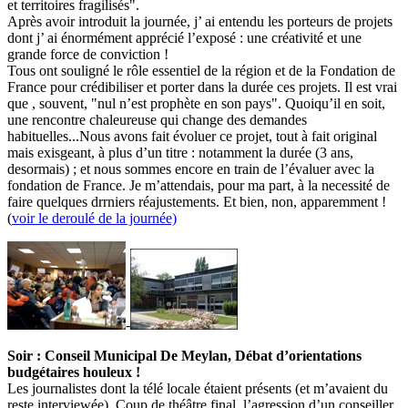
et territoires fragilisés".
Après avoir introduit la journée, j’ ai entendu les porteurs de projets
dont j’ ai énormément apprécié l’exposé : une créativité et une
grande force de conviction !
Tous ont souligné le rôle essentiel de la région et de la Fondation de
France pour crédibiliser et porter dans la durée ces projets. Il est vrai
que , souvent, "nul n’est prophète en son pays". Quoiqu’il en soit,
une rencontre chaleureuse qui change des demandes
habituelles...Nous avons fait évoluer ce projet, tout à fait original
mais exisgeant, à plus d’un titre : notamment la durée (3 ans,
desormais) ; et nous sommes encore en train de l’évaluer avec la
fondation de France. Je m’attendais, pour ma part, à la necessité de
faire quelques drrniers réajustements. Et bien, non, apparemment !
(
voir le deroulé de la journée)
-
Soir : Conseil Municipal De Meylan, Débat d’orientations
budgétaires houleux !
Les journalistes dont la télé locale étaient présents (et m’avaient du
reste interviewée). Coup de théâtre final, l’agression d’un conseiller