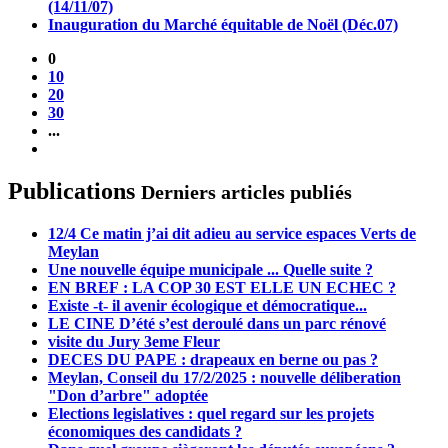
(14/11/07)
Inauguration du Marché équitable de Noël (Déc.07)
0
10
20
30
...
Publications
Derniers articles publiés
12/4 Ce matin j’ai dit adieu au service espaces Verts de
Meylan
Une nouvelle équipe municipale ... Quelle suite ?
EN BREF : LA COP 30 EST ELLE UN ECHEC ?
Existe -t- il avenir écologique et démocratique...
LE CINE D’été s’est deroulé dans un parc rénové
visite du Jury 3eme Fleur
DECES DU PAPE : drapeaux en berne ou pas ?
Meylan, Conseil du 17/2/2025 : nouvelle déliberation
"Don d’arbre" adoptée
Elections legislatives : quel regard sur les projets
économiques des candidats ?