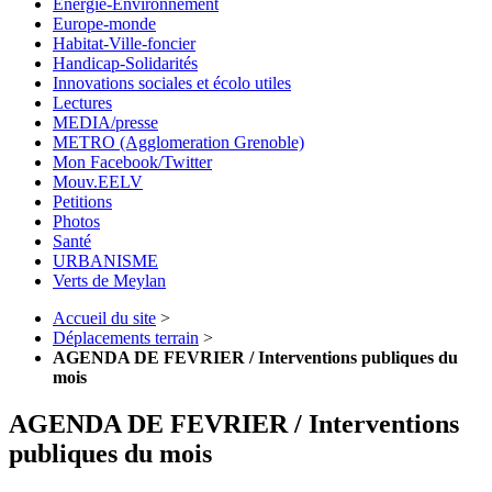
Energie-Environnement
Europe-monde
Habitat-Ville-foncier
Handicap-Solidarités
Innovations sociales et écolo utiles
Lectures
MEDIA/presse
METRO (Agglomeration Grenoble)
Mon Facebook/Twitter
Mouv.EELV
Petitions
Photos
Santé
URBANISME
Verts de Meylan
Accueil du site
>
Déplacements terrain
>
AGENDA DE FEVRIER / Interventions publiques du
mois
AGENDA DE FEVRIER / Interventions
publiques du mois