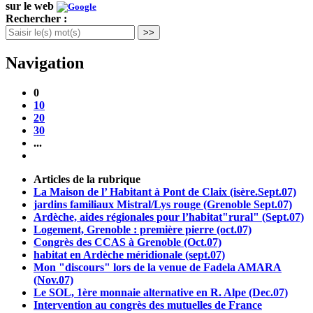
sur le web
Rechercher :
>>
Navigation
0
10
20
30
...
Articles de la rubrique
La Maison de l’ Habitant à Pont de Claix (isère.Sept.07)
jardins familiaux Mistral/Lys rouge (Grenoble Sept.07)
Ardèche, aides régionales pour l’habitat"rural" (Sept.07)
Logement, Grenoble : première pierre (oct.07)
Congrès des CCAS à Grenoble (Oct.07)
habitat en Ardèche méridionale (sept.07)
Mon "discours" lors de la venue de Fadela AMARA
(Nov.07)
Le SOL, 1ère monnaie alternative en R. Alpe (Dec.07)
Intervention au congrès des mutuelles de France