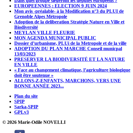
Dans quel groupe siègeront les députés européens ?
EUROPEENNES : ELECTION 9 JUIN 2024
Mon avis -préalable- à la Modification n°3 du PLUI de
Grenoble Alpes Métropole
Adoption de la deliberation Stratégie Nature en Ville et
Biodiversité
MEYLAN VILLE FLEURIE
MON AGENDA MUNICIPAL PUBLIC
Dossier d’urbanisme, PLUi de la Metropole et de la ville
ADOPTION DU PLAN MARCHE Conseil municpal
13/03/2023
PRESERVER LA BIODIVERSITÉ ET LA NATURE
EN VILLE
« Face au changement climatique, l’agriculture biologique
doit être soutenue »
ALLONS-Z-ENFANTS, MARCHONS, VERS UNE
BONNE ANNÉE 2023...
Plan du site
SPIP
Sarka-SPIP
GPLv3
© 2026 Marie-Odile NOVELLI