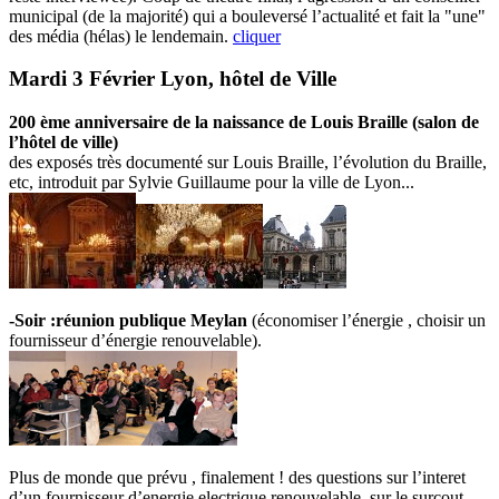
municipal (de la majorité) qui a bouleversé l’actualité et fait la "une"
des média (hélas) le lendemain.
cliquer
Mardi 3 Février Lyon, hôtel de Ville
200 ème anniversaire de la naissance de Louis Braille (salon de
l’hôtel de ville)
des exposés très documenté sur Louis Braille, l’évolution du Braille,
etc, introduit par Sylvie Guillaume pour la ville de Lyon...
-Soir :réunion publique Meylan
(économiser l’énergie , choisir un
fournisseur d’énergie renouvelable).
Plus de monde que prévu , finalement ! des questions sur l’interet
d’un fournisseur d’energie electrique renouvelable, sur le surcout