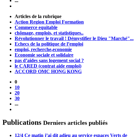
...
Articles de la rubrique
Action Region Emploi Formation
Commerce equitable
chômage, emplois, et statistiques..
Révolutionner le travail ! Démystifier le Dieu "Marché"...
Echecs de la politique de l’emploi
emploi, recherche,economie
Economie sociale et solidaire
pas d’aides sans logement social ?
le CARED (contrat aide emploi)
ACCORD OMC HONG KONG
0
10
20
30
...
Publications
Derniers articles publiés
12/4 Ce matin j’ai dit adieu au service espaces Verts de