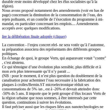
durable reste moins développé chez les élus socialistes qu’à la
région).
Nous avons proposé notamment des amendements (voir en bas de
page) concernant la diminution de la consommation de l’eau, des
rejets polluants, et un contrôle de l’éxecution du programme à mi-
mandat, en particulier concernant les emplois.... Amendements
acceptés avec quelques modifications.
lire la délibération finale adoptée (cliquer)
La convention - l’enjeu concret réel- ne sera votée qu’à l’automne,
sa préparation associera des représentants des différents groupes
politiques.
En échange de quoi, le groupe Verts, qui auparavant votait "contre"
, s’est abstenu.
Ce qui témoigne d’une évolution plus sensible, plus difficile et à
mon avis plus interessante qu’il n’y parait ...
(NB : pour le moment, il n’est plus question du doublement de la
canalisation pour acheminer l’eau necessaire à la fabrication des
plaques à crolles/Bernin.ST microelectronique réduit ses
consommations de 5% /an , est à -26% et devrait atteindre donc
-50% ds 5 ans. Il importe que le petit groupe d’élus locaux Verts de
la région urbaine que nous sommes, à être interessés par cette
question, continuiions à suivre les évolutions.
Il faut préciser aussi que les risques liées aux nanotechnologies ne