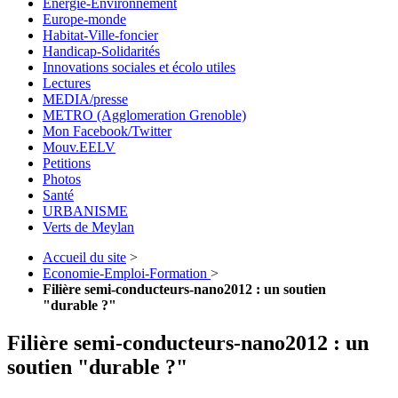
Energie-Environnement
Europe-monde
Habitat-Ville-foncier
Handicap-Solidarités
Innovations sociales et écolo utiles
Lectures
MEDIA/presse
METRO (Agglomeration Grenoble)
Mon Facebook/Twitter
Mouv.EELV
Petitions
Photos
Santé
URBANISME
Verts de Meylan
Accueil du site
>
Economie-Emploi-Formation
>
Filière semi-conducteurs-nano2012 : un soutien
"durable ?"
Filière semi-conducteurs-nano2012 : un
soutien "durable ?"