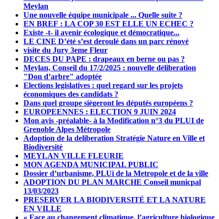
Meylan
Une nouvelle équipe municipale ... Quelle suite ?
EN BREF : LA COP 30 EST ELLE UN ECHEC ?
Existe -t- il avenir écologique et démocratique...
LE CINE D’été s’est deroulé dans un parc rénové
visite du Jury 3eme Fleur
DECES DU PAPE : drapeaux en berne ou pas ?
Meylan, Conseil du 17/2/2025 : nouvelle déliberation
"Don d’arbre" adoptée
Elections legislatives : quel regard sur les projets
économiques des candidats ?
Dans quel groupe siègeront les députés européens ?
EUROPEENNES : ELECTION 9 JUIN 2024
Mon avis -préalable- à la Modification n°3 du PLUI de
Grenoble Alpes Métropole
Adoption de la deliberation Stratégie Nature en Ville et
Biodiversité
MEYLAN VILLE FLEURIE
MON AGENDA MUNICIPAL PUBLIC
Dossier d’urbanisme, PLUi de la Metropole et de la ville
ADOPTION DU PLAN MARCHE Conseil municpal
13/03/2023
PRESERVER LA BIODIVERSITÉ ET LA NATURE
EN VILLE
« Face au changement climatique, l’agriculture biologique