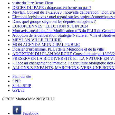
visite du Jury 3eme Fleur
DECES DU PAPE : drapeaux en berne ou pas ?
Meylan, Conseil du 17/2/2025 : nouvelle déliberation "Don d’a
Elections legislatives : quel regard sur les projets économiques 
Dans quel groupe siègeront les députés européens ?
EUROPEENNES : ELECTION 9 JUIN 2024
Mon avis -préalable- à la Modification n°3 du PLUI de Grenob
Adoption de la deliberation Stratégie Nature en Ville et Biodive
MEYLAN VILLE FLEURIE
MON AGENDA MUNICIPAL PUBLIC
Dossier d’urbanisme, PLUi de la Metropole et de la ville
ADOPTION DU PLAN MARCHE Conseil municpal 13/03/2
PRESERVER LA BIODIVERSITÉ ET LA NATURE EN V
« Face au changement climatique, l’agriculture biologique doit 
ALLONS-Z-ENFANTS, MARCHONS, VERS UNE BONNE 
Plan du site
SPIP
Sarka-SPIP
GPLv3
© 2026 Marie-Odile NOVELLI
Facebook