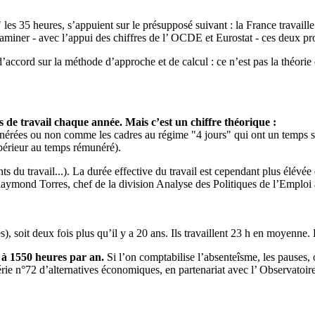
r" les 35 heures, s’appuient sur le présupposé suivant : la France trava
xaminer - avec l’appui des chiffres de l’ OCDE et Eurostat - ces deux pr
’accord sur la méthode d’approche et de calcul : ce n’est pas la théorie
 de travail chaque année. Mais c’est un chiffre théorique :
émunérées ou non comme les cadres au régime "4 jours" qui ont un temps s
upérieur au temps rémunéré).
s du travail...). La durée effective du travail est cependant plus élévée q
Raymond Torres, chef de la division Analyse des Politiques de l’Emploi à
és), soit deux fois plus qu’il y a 20 ans. Ils travaillent 23 h en moyenn
e à 1550 heures par an.
Si l’on comptabilise l’absenteîsme, les pauses
érie n°72 d’alternatives économiques, en partenariat avec l’ Observato