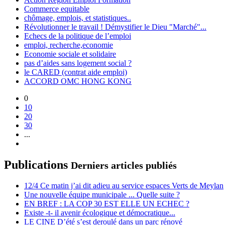
Commerce equitable
chômage, emplois, et statistiques..
Révolutionner le travail ! Démystifier le Dieu "Marché"...
Echecs de la politique de l’emploi
emploi, recherche,economie
Economie sociale et solidaire
pas d’aides sans logement social ?
le CARED (contrat aide emploi)
ACCORD OMC HONG KONG
0
10
20
30
...
Publications
Derniers articles publiés
12/4 Ce matin j’ai dit adieu au service espaces Verts de Meylan
Une nouvelle équipe municipale ... Quelle suite ?
EN BREF : LA COP 30 EST ELLE UN ECHEC ?
Existe -t- il avenir écologique et démocratique...
LE CINE D’été s’est deroulé dans un parc rénové