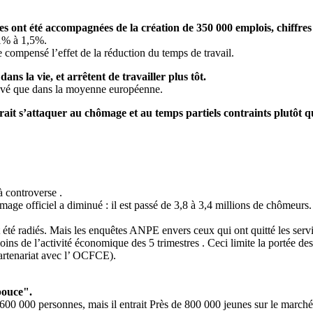
es ont été accompagnées de la création de 350 000 emplois, chiffre
 1% à 1,5%.
e compensé l’effet de la réduction du temps de travail.
ans la vie, et arrêtent de travailler plus tôt.
levé que dans la moyenne européenne.
ait s’attaquer au chômage et au temps partiels contraints plutôt
à controverse .
age officiel a diminué : il est passé de 3,8 à 3,4 millions de chômeurs.
t été radiés. Mais les enquêtes ANPE envers ceux qui ont quitté les serv
s de l’activité économique des 5 trimestres . Ceci limite la portée des 
partenariat avec l’ OCFCE).
pouce".
e 600 000 personnes, mais il entrait Près de 800 000 jeunes sur le marc