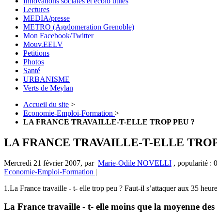
Innovations sociales et écolo utiles
Lectures
MEDIA/presse
METRO (Agglomeration Grenoble)
Mon Facebook/Twitter
Mouv.EELV
Petitions
Photos
Santé
URBANISME
Verts de Meylan
Accueil du site
>
Economie-Emploi-Formation
>
LA FRANCE TRAVAILLE-T-ELLE TROP PEU ?
LA FRANCE TRAVAILLE-T-ELLE TROP
Mercredi 21 février 2007
,
par
Marie-Odile NOVELLI
,
popularité :
Economie-Emploi-Formation
|
1.La France travaille - t- elle trop peu ? Faut-il s’attaquer aux 35 heu
La France travaille - t- elle moins que la moyenne des