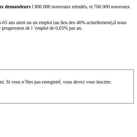
eaux demandeurs !
800 000 nouveaux retraités, et 760 000 nouveaux
5-65 ans aient un un emploi (au lieu des 40% actuellement),il nous
 progression de l ’emploi de 0,65% par an.
rum, vous devez vous enregistrer au préalable. Merci d’indiquer ci-dessous l’identifiant personnel qui vous a été fourni. Si vous n’êtes pas enregistré, vous devez vous inscrire.