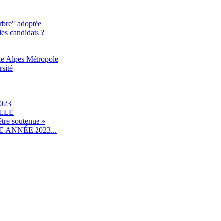
rbre" adoptée
des candidats ?
le Alpes Métropole
rsité
023
ILLE
être soutenue »
ANNÉE 2023...