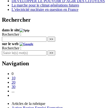
DEVELOPPER LE POUVOIR D’AGIR DES CITOYENS
La marche pour le climat,générations futures
L’electricité nucléaire en question en France
Rechercher
dans le site
Rechercher :
>>
sur le web
Rechercher :
>>
Navigation
0
10
20
30
...
Articles de la rubrique
Action Region Emploi Formation