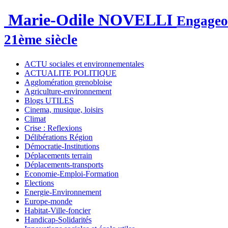
Marie-Odile NOVELLI
Engageon
21ème siècle
ACTU sociales et environnementales
ACTUALITE POLITIQUE
Agglomération grenobloise
Agriculture-environnement
Blogs UTILES
Cinema, musique, loisirs
Climat
Crise : Reflexions
Délibérations Région
Démocratie-Institutions
Déplacements terrain
Déplacements-transports
Economie-Emploi-Formation
Elections
Energie-Environnement
Europe-monde
Habitat-Ville-foncier
Handicap-Solidarités