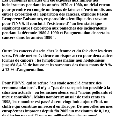
Les personnes malades ont été exposées aux fumées des
incinérateurs pendant les années 1970 et 1980, un délai retenu
pour prendre en compte un temps de latence d’environ dix ans
entre l’exposition et l’apparition des cancers, explique Pascal
Lempereur Boissonnet, responsable scientifique des travaux
pour l’INVS. Il conclut à l’existence d’"un lien statistique
significatif entre l’exposition aux panaches des incinérateurs
pendant la décennie 1980 à 1990 et l’augmentation de certains
cancers dans les années 1990".
Outre les cancers du sein chez la femme et du foie chez les deux
sexes, l’étude met en évidence un risque accru pour deux autres
formes de cancers : les lymphomes malins non hodgkiniens
jusqu’à 8,4 % de hausse et les sarcomes des tissus mous de 9 %
à 13 % d’augmentation.
Pour l’INVS, qui se refuse "au stade actuel à émettre des
recommandations", il n’y a "pas de transposition possible à la
situation actuelle" où les incinérateurs sont "moins polluants et
mieux contrôlés". Moins nombreux aussi : de trois cents en
1998, leur nombre est passé à cent vingt huit aujourd’hui, un
chiffre qui constitue un record en Europe. De nouvelles normes
européennes imposent depuis fin 2005 un maximum de 0,1 ng
de dioxine par m3 (1 ng = un milliardième de gramme).