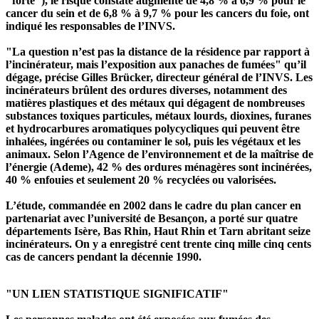
"forte"), le risque constaté augmente de 4,8 % à 6,9 % pour le
cancer du sein et de 6,8 % à 9,7 % pour les cancers du foie, ont
indiqué les responsables de l’INVS.
"La question n’est pas la distance de la résidence par rapport à
l’incinérateur, mais l’exposition aux panaches de fumées" qu’il
dégage, précise Gilles Brücker, directeur général de l’INVS. Les
incinérateurs brûlent des ordures diverses, notamment des
matières plastiques et des métaux qui dégagent de nombreuses
substances toxiques particules, métaux lourds, dioxines, furanes
et hydrocarbures aromatiques polycycliques qui peuvent être
inhalées, ingérées ou contaminer le sol, puis les végétaux et les
animaux. Selon l’Agence de l’environnement et de la maîtrise de
l’énergie (Ademe), 42 % des ordures ménagères sont incinérées,
40 % enfouies et seulement 20 % recyclées ou valorisées.
L’étude, commandée en 2002 dans le cadre du plan cancer en
partenariat avec l’université de Besançon, a porté sur quatre
départements Isère, Bas Rhin, Haut Rhin et Tarn abritant seize
incinérateurs. On y a enregistré cent trente cinq mille cinq cents
cas de cancers pendant la décennie 1990.
"UN LIEN STATISTIQUE SIGNIFICATIF"