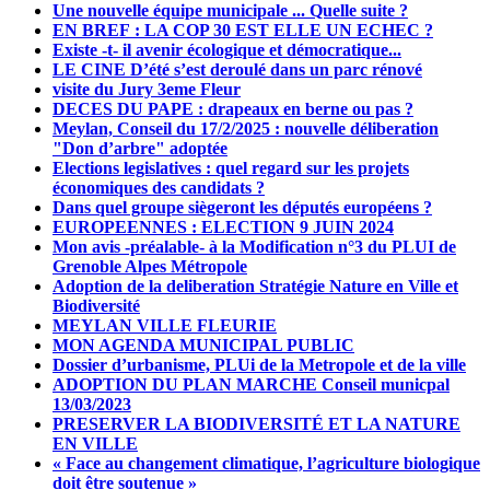
Une nouvelle équipe municipale ... Quelle suite ?
EN BREF : LA COP 30 EST ELLE UN ECHEC ?
Existe -t- il avenir écologique et démocratique...
LE CINE D’été s’est deroulé dans un parc rénové
visite du Jury 3eme Fleur
DECES DU PAPE : drapeaux en berne ou pas ?
Meylan, Conseil du 17/2/2025 : nouvelle déliberation
"Don d’arbre" adoptée
Elections legislatives : quel regard sur les projets
économiques des candidats ?
Dans quel groupe siègeront les députés européens ?
EUROPEENNES : ELECTION 9 JUIN 2024
Mon avis -préalable- à la Modification n°3 du PLUI de
Grenoble Alpes Métropole
Adoption de la deliberation Stratégie Nature en Ville et
Biodiversité
MEYLAN VILLE FLEURIE
MON AGENDA MUNICIPAL PUBLIC
Dossier d’urbanisme, PLUi de la Metropole et de la ville
ADOPTION DU PLAN MARCHE Conseil municpal
13/03/2023
PRESERVER LA BIODIVERSITÉ ET LA NATURE
EN VILLE
« Face au changement climatique, l’agriculture biologique
doit être soutenue »