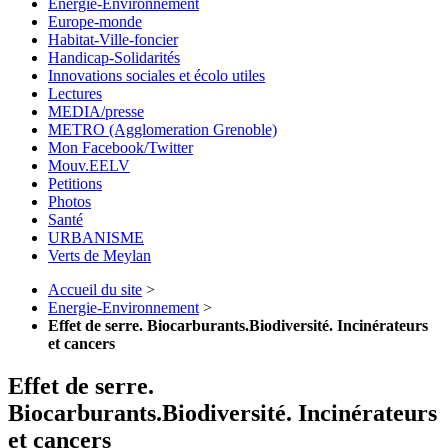
Energie-Environnement
Europe-monde
Habitat-Ville-foncier
Handicap-Solidarités
Innovations sociales et écolo utiles
Lectures
MEDIA/presse
METRO (Agglomeration Grenoble)
Mon Facebook/Twitter
Mouv.EELV
Petitions
Photos
Santé
URBANISME
Verts de Meylan
Accueil du site
>
Energie-Environnement
>
Effet de serre. Biocarburants.Biodiversité. Incinérateurs
et cancers
Effet de serre.
Biocarburants.Biodiversité. Incinérateurs
et cancers