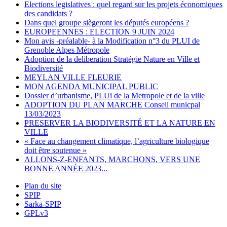
Elections legislatives : quel regard sur les projets économiques
des candidats ?
Dans quel groupe siègeront les députés européens ?
EUROPEENNES : ELECTION 9 JUIN 2024
Mon avis -préalable- à la Modification n°3 du PLUI de
Grenoble Alpes Métropole
Adoption de la deliberation Stratégie Nature en Ville et
Biodiversité
MEYLAN VILLE FLEURIE
MON AGENDA MUNICIPAL PUBLIC
Dossier d’urbanisme, PLUi de la Metropole et de la ville
ADOPTION DU PLAN MARCHE Conseil municpal
13/03/2023
PRESERVER LA BIODIVERSITÉ ET LA NATURE EN
VILLE
« Face au changement climatique, l’agriculture biologique
doit être soutenue »
ALLONS-Z-ENFANTS, MARCHONS, VERS UNE
BONNE ANNÉE 2023...
Plan du site
SPIP
Sarka-SPIP
GPLv3