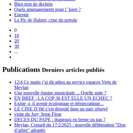
Bien trop de dechets
Quels amenagements pour l ’isere ?
Energie
Le Pic de Hubert, crise du petrole
0
10
20
30
...
Publications
Derniers articles publiés
12/4 Ce matin j’ai dit adieu au service espaces Verts de
Meylan
Une nouvelle équipe municipale ... Quelle suite ?
EN BREF : LA COP 30 EST ELLE UN ECHEC ?
Existe -t- il avenir écologique et démocratique...
LE CINE D’été s’est deroulé dans un parc rénové
visite du Jury 3eme Fleur
DECES DU PAPE : drapeaux en berne ou pas ?
Meylan, Conseil du 17/2/2025 : nouvelle déliberation "Don
d’arbre" adoptée