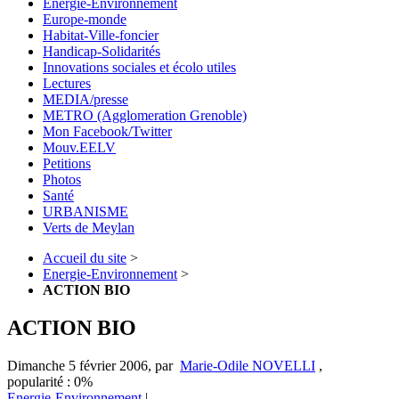
Energie-Environnement
Europe-monde
Habitat-Ville-foncier
Handicap-Solidarités
Innovations sociales et écolo utiles
Lectures
MEDIA/presse
METRO (Agglomeration Grenoble)
Mon Facebook/Twitter
Mouv.EELV
Petitions
Photos
Santé
URBANISME
Verts de Meylan
Accueil du site
>
Energie-Environnement
>
ACTION BIO
ACTION BIO
Dimanche 5 février 2006
,
par
Marie-Odile NOVELLI
,
popularité : 0%
Energie-Environnement
|