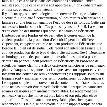
faut- il que cela se fasse dans des conditions économiquement
réalistes pour que cette énergie soit apportée à un prix cohérent aux
entreprises et aux consommateurs.
Il y a deux types de technologie pour convertir l’énergie solaire en
électricité. Le solaire à concentration, où des miroirs réfléchissent la
lumière sur une tour contenant de l’eau ou des sels fondus. Cette eau
ou ces sels fondus sont chauffés par les rayons du Soleil. La vapeur
d’eau entraîne des turbines qui produisent alors de l’électricité.
L’intérêt des sels fondus est de permettre la conservation de la
chaleur produite : la production d’électricité peut être différée.
Cependant, ce type de centrale ne peut produire de l’électricité que
lorsque le Soleil est de sortie. Cela réduit son intérêt en France. Le
coût de production de ce type d’électricité est assez élevé. Deuxième
technologie, celle des panneaux photovoltaïques, qui n’a pas ce
défaut : un panneau peut produire de l’électricité en l’absence de
soleil, par temps clair. Il y a deux catégories principales de panneaux
photovoltaïques : les panneaux classiques avec un support en verre
intégrant une couche de semi- conducteurs ; les supports souples sur
lesquels sont « imprimés » des semi- conducteurs (couches minces).
Le support souple a l’inconvénient de contenir des métaux très rares
et de ne pas pouvoir être recyclé facilement alors que les panneaux
solaires classiques sont aisément recyclables. Le rendement des
panneaux en couche mince est plus faible et son prix plus élevé
aujourd’hui. Plus polluant et non recyclable, plus cher, ayant un
rendement plus faible, le photovoltaïque sur support souple ne sera