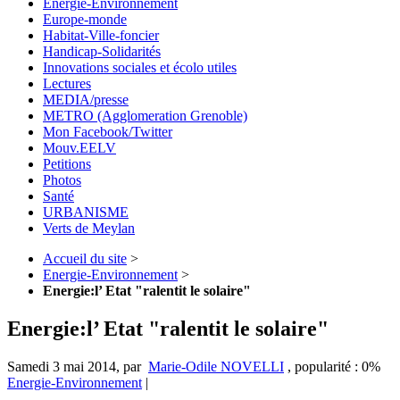
Energie-Environnement
Europe-monde
Habitat-Ville-foncier
Handicap-Solidarités
Innovations sociales et écolo utiles
Lectures
MEDIA/presse
METRO (Agglomeration Grenoble)
Mon Facebook/Twitter
Mouv.EELV
Petitions
Photos
Santé
URBANISME
Verts de Meylan
Accueil du site
>
Energie-Environnement
>
Energie:l’ Etat "ralentit le solaire"
Energie:l’ Etat "ralentit le solaire"
Samedi 3 mai 2014
,
par
Marie-Odile NOVELLI
,
popularité : 0%
Energie-Environnement
|