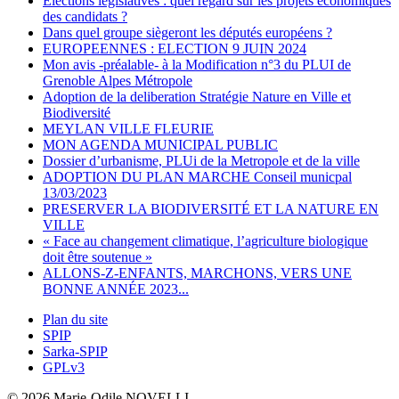
Elections legislatives : quel regard sur les projets économiques
des candidats ?
Dans quel groupe siègeront les députés européens ?
EUROPEENNES : ELECTION 9 JUIN 2024
Mon avis -préalable- à la Modification n°3 du PLUI de
Grenoble Alpes Métropole
Adoption de la deliberation Stratégie Nature en Ville et
Biodiversité
MEYLAN VILLE FLEURIE
MON AGENDA MUNICIPAL PUBLIC
Dossier d’urbanisme, PLUi de la Metropole et de la ville
ADOPTION DU PLAN MARCHE Conseil municpal
13/03/2023
PRESERVER LA BIODIVERSITÉ ET LA NATURE EN
VILLE
« Face au changement climatique, l’agriculture biologique
doit être soutenue »
ALLONS-Z-ENFANTS, MARCHONS, VERS UNE
BONNE ANNÉE 2023...
Plan du site
SPIP
Sarka-SPIP
GPLv3
© 2026 Marie-Odile NOVELLI