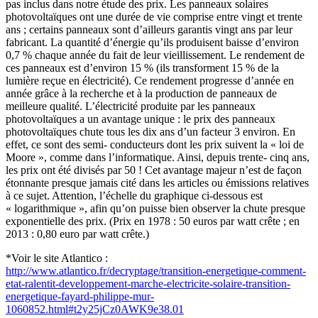
pas inclus dans notre étude des prix. Les panneaux solaires
photovoltaïques ont une durée de vie comprise entre vingt et trente
ans ; certains panneaux sont d’ailleurs garantis vingt ans par leur
fabricant. La quantité d’énergie qu’ils produisent baisse d’environ
0,7 % chaque année du fait de leur vieillissement. Le rendement de
ces panneaux est d’environ 15 % (ils transforment 15 % de la
lumière reçue en électricité). Ce rendement progresse d’année en
année grâce à la recherche et à la production de panneaux de
meilleure qualité. L’électricité produite par les panneaux
photovoltaïques a un avantage unique : le prix des panneaux
photovoltaïques chute tous les dix ans d’un facteur 3 environ. En
effet, ce sont des semi- conducteurs dont les prix suivent la « loi de
Moore », comme dans l’informatique. Ainsi, depuis trente- cinq ans,
les prix ont été divisés par 50 ! Cet avantage majeur n’est de façon
étonnante presque jamais cité dans les articles ou émissions relatives
à ce sujet. Attention, l’échelle du graphique ci-dessous est
« logarithmique », afin qu’on puisse bien observer la chute presque
exponentielle des prix. (Prix en 1978 : 50 euros par watt crête ; en
2013 : 0,80 euro par watt crête.)
*Voir le site Atlantico :
http://www.atlantico.fr/decryptage/transition-energetique-comment-
etat-ralentit-developpement-marche-electricite-solaire-transition-
energetique-fayard-philippe-mur-
1060852.html#t2y25jCz0AWK9e38.01