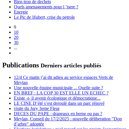
Bien trop de dechets
Quels amenagements pour l ’isere ?
Energie
Le Pic de Hubert, crise du petrole
0
10
20
30
...
Publications
Derniers articles publiés
12/4 Ce matin j’ai dit adieu au service espaces Verts de
Meylan
Une nouvelle équipe municipale ... Quelle suite ?
EN BREF : LA COP 30 EST ELLE UN ECHEC ?
Existe -t- il avenir écologique et démocratique...
LE CINE D’été s’est deroulé dans un parc rénové
visite du Jury 3eme Fleur
DECES DU PAPE : drapeaux en berne ou pas ?
Meylan, Conseil du 17/2/2025 : nouvelle déliberation "Don
d’arbre" adoptée