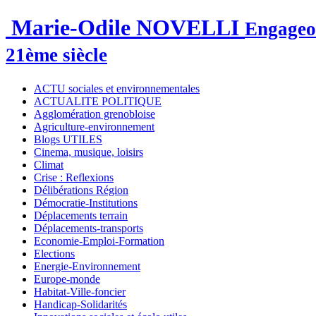
Marie-Odile NOVELLI
Engageon
21ème siècle
ACTU sociales et environnementales
ACTUALITE POLITIQUE
Agglomération grenobloise
Agriculture-environnement
Blogs UTILES
Cinema, musique, loisirs
Climat
Crise : Reflexions
Délibérations Région
Démocratie-Institutions
Déplacements terrain
Déplacements-transports
Economie-Emploi-Formation
Elections
Energie-Environnement
Europe-monde
Habitat-Ville-foncier
Handicap-Solidarités