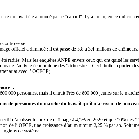
os ce qui avait été annoncé par le "canard" il y a un an, en ce qui conc
à controverse .
age officiel a diminué : il est passé de 3,8 à 3,4 millions de chômeurs.
t été radiés. Mais les enquêtes ANPE envers ceux qui ont quitté les serv
s de l’activité économique des 5 trimestres . Ceci limite la portée des 
partenariat avec l’ OCFCE).
pouce".
e 600 000 personnes, mais il entrait Près de 800 000 jeunes sur le marc
t plus de personnes du marché du travail qu’il n’arrivent de nouv
 objectif d’abaisser le taux de chômage à 4,5% en 2020 et que 50% des 5
sation de l’ OFCE, une croissance d’au minimum 2,25 % par an. Soit une
changions de systéme.