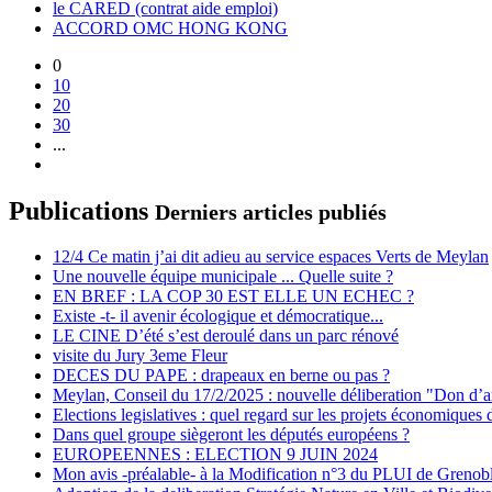
le CARED (contrat aide emploi)
ACCORD OMC HONG KONG
0
10
20
30
...
Publications
Derniers articles publiés
12/4 Ce matin j’ai dit adieu au service espaces Verts de Meylan
Une nouvelle équipe municipale ... Quelle suite ?
EN BREF : LA COP 30 EST ELLE UN ECHEC ?
Existe -t- il avenir écologique et démocratique...
LE CINE D’été s’est deroulé dans un parc rénové
visite du Jury 3eme Fleur
DECES DU PAPE : drapeaux en berne ou pas ?
Meylan, Conseil du 17/2/2025 : nouvelle déliberation "Don d’a
Elections legislatives : quel regard sur les projets économiques 
Dans quel groupe siègeront les députés européens ?
EUROPEENNES : ELECTION 9 JUIN 2024
Mon avis -préalable- à la Modification n°3 du PLUI de Grenob