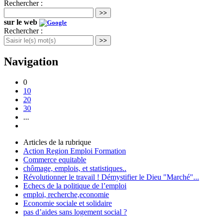
Rechercher :
>>
sur le web
Rechercher :
>>
Navigation
0
10
20
30
...
Articles de la rubrique
Action Region Emploi Formation
Commerce equitable
chômage, emplois, et statistiques..
Révolutionner le travail ! Démystifier le Dieu "Marché"...
Echecs de la politique de l’emploi
emploi, recherche,economie
Economie sociale et solidaire
pas d’aides sans logement social ?