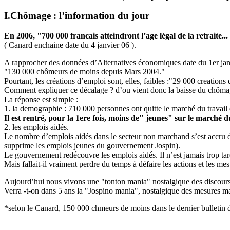
I.Chômage : l’information du jour
En 2006, "700 000 francais atteindront l’age légal de la retraite.
( Canard enchaine date du 4 janvier 06 ).
A rapprocher des données d’Alternatives économiques date du 1er jan
"130 000 chômeurs de moins depuis Mars 2004."
Pourtant, les créations d’emploi sont, elles, faibles :"29 000 creation
Comment expliquer ce décalage ? d’ou vient donc la baisse du chôma
La réponse est simple :
1. la demographie : 710 000 personnes ont quitte le marché du travail e
Il est rentré, pour la 1ere fois, moins de" jeunes" sur le marché d
2. les emplois aidés.
Le nombre d’emplois aidés dans le secteur non marchand s’est accru de
supprime les emplois jeunes du gouvernement Jospin).
Le gouvernement redécouvre les emplois aidés. Il n’est jamais trop tar
Mais fallait-il vraiment perdre du temps à défaire les actions et les me
Aujourd’hui nous vivons une "tonton mania" nostalgique des discours 
Verra -t-on dans 5 ans la "Jospino mania", nostalgique des mesures m
*selon le Canard, 150 000 chmeurs de moins dans le dernier bullet
_______________________________________