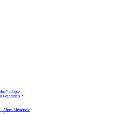
rbre" adoptée
des candidats ?
le Alpes Métropole