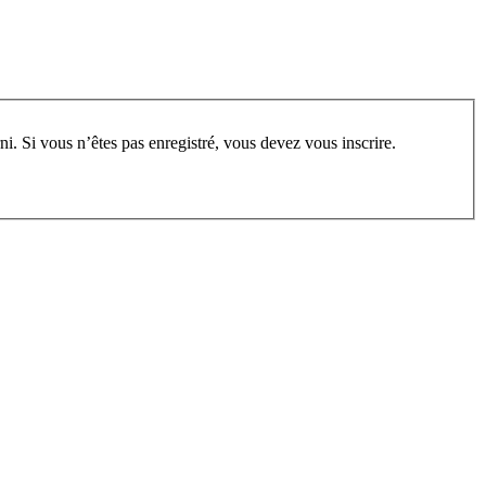
rum, vous devez vous enregistrer au préalable. Merci d’indiquer ci-dessous l’identifiant personnel qui vous a été fourni. Si vous n’êtes pas enregistré, vous devez vous inscrire.