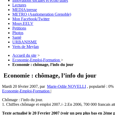
Innovations sociales et écolo utiles
Lectures
MEDIA/presse
METRO (Agglomeration Grenoble)
Mon Facebook/Twitter
Mouv.EELV
Petitions
Photos
Santé
URBANISME
Verts de Meylan
Accueil du site
>
Economie-Emploi-Formation
>
Economie : chômage, l’info du jour
Economie : chômage, l’info du jour
Mardi 20 février 2007
,
par
Marie-Odile NOVELLI
,
popularité : 0%
Economie-Emploi-Formation
|
Chômage : l’info du jour.
1. Chiffres chômage et emploi 2007./- 2.En 2006, 700 000 francais attei
Texte actualisé le 20 Fevrier 2007 (voir un peu plus bas en 2ème 