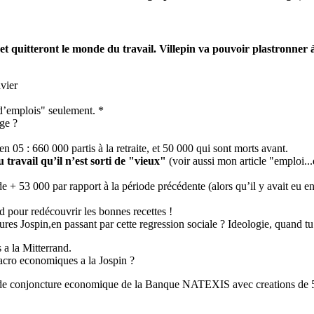
.. et quitteront le monde du travail. Villepin va pouvoir plastronne
vier
s d’emplois" seulement. *
ge ?
n 05 : 660 000 partis à la retraite, et 50 000 qui sont morts avant.
u travail qu’il n’est sorti de "vieux"
(voir aussi mon article "emploi...
 + 53 000 par rapport à la période précédente (alors qu’il y avait eu e
d pour redécouvrir les bonnes recettes !
sures Jospin,en passant par cette regression sociale ? Ideologie, quand tu
a la Mitterrand.
acro economiques a la Jospin ?
in de conjoncture economique de la Banque NATEXIS avec creations de 