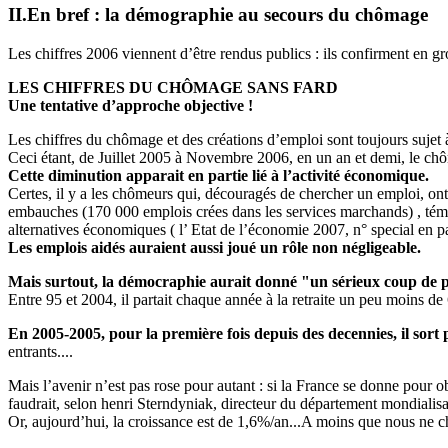
II.En bref : la démographie au secours du chômage
Les chiffres 2006 viennent d’être rendus publics : ils confirment en gr
LES CHIFFRES DU CHÔMAGE SANS FARD
Une tentative d’approche objective !
Les chiffres du chômage et des créations d’emploi sont toujours sujet 
Ceci étant, de Juillet 2005 à Novembre 2006, en un an et demi, le chôm
Cette diminution apparait en partie lié à l’activité économique.
Certes, il y a les chômeurs qui, découragés de chercher un emploi, on
embauches (170 000 emplois crées dans les services marchands) , témoin
alternatives économiques ( l’ Etat de l’économie 2007, n° special en 
Les emplois aidés auraient aussi joué un rôle non négligeable.
Mais surtout, la démocraphie aurait donné "un sérieux coup de 
Entre 95 et 2004, il partait chaque année à la retraite un peu moins d
En 2005-2005, pour la première fois depuis des decennies, il sor
entrants....
Mais l’avenir n’est pas rose pour autant : si la France se donne pour
faudrait, selon henri Sterndyniak, directeur du département mondiali
Or, aujourd’hui, la croissance est de 1,6%/an...A moins que nous ne 