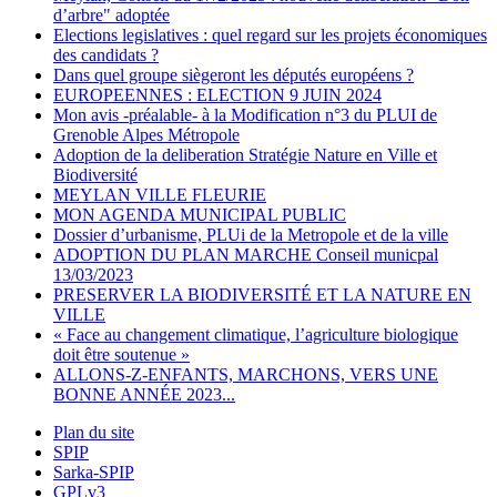
d’arbre" adoptée
Elections legislatives : quel regard sur les projets économiques
des candidats ?
Dans quel groupe siègeront les députés européens ?
EUROPEENNES : ELECTION 9 JUIN 2024
Mon avis -préalable- à la Modification n°3 du PLUI de
Grenoble Alpes Métropole
Adoption de la deliberation Stratégie Nature en Ville et
Biodiversité
MEYLAN VILLE FLEURIE
MON AGENDA MUNICIPAL PUBLIC
Dossier d’urbanisme, PLUi de la Metropole et de la ville
ADOPTION DU PLAN MARCHE Conseil municpal
13/03/2023
PRESERVER LA BIODIVERSITÉ ET LA NATURE EN
VILLE
« Face au changement climatique, l’agriculture biologique
doit être soutenue »
ALLONS-Z-ENFANTS, MARCHONS, VERS UNE
BONNE ANNÉE 2023...
Plan du site
SPIP
Sarka-SPIP
GPLv3