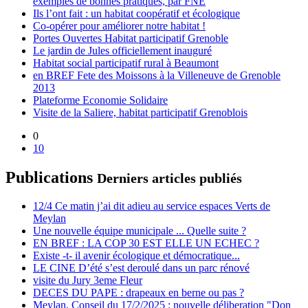
exemples de bonnes pratiques, par FNE
Ils l’ont fait : un habitat coopératif et écologique
Co-opérer pour améliorer notre habitat !
Portes Ouvertes Habitat participatif Grenoble
Le jardin de Jules officiellement inauguré
Habitat social participatif rural à Beaumont
en BREF Fete des Moissons à la Villeneuve de Grenoble
2013
Plateforme Economie Solidaire
Visite de la Saliere, habitat participatif Grenoblois
0
10
Publications
Derniers articles publiés
12/4 Ce matin j’ai dit adieu au service espaces Verts de
Meylan
Une nouvelle équipe municipale ... Quelle suite ?
EN BREF : LA COP 30 EST ELLE UN ECHEC ?
Existe -t- il avenir écologique et démocratique...
LE CINE D’été s’est deroulé dans un parc rénové
visite du Jury 3eme Fleur
DECES DU PAPE : drapeaux en berne ou pas ?
Meylan, Conseil du 17/2/2025 : nouvelle déliberation "Don