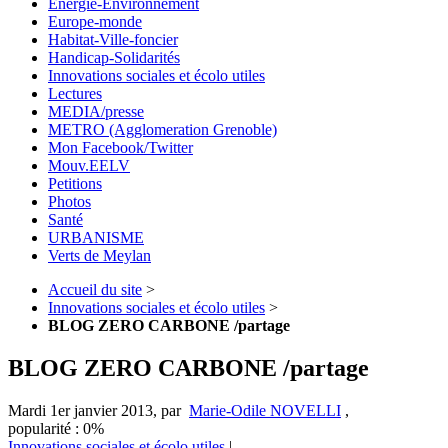
Energie-Environnement
Europe-monde
Habitat-Ville-foncier
Handicap-Solidarités
Innovations sociales et écolo utiles
Lectures
MEDIA/presse
METRO (Agglomeration Grenoble)
Mon Facebook/Twitter
Mouv.EELV
Petitions
Photos
Santé
URBANISME
Verts de Meylan
Accueil du site
>
Innovations sociales et écolo utiles
>
BLOG ZERO CARBONE /partage
BLOG ZERO CARBONE /partage
Mardi 1er janvier 2013
,
par
Marie-Odile NOVELLI
,
popularité : 0%
Innovations sociales et écolo utiles
|