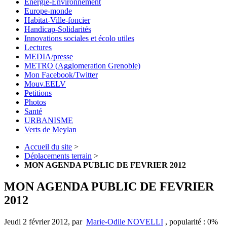
Energie-Environnement
Europe-monde
Habitat-Ville-foncier
Handicap-Solidarités
Innovations sociales et écolo utiles
Lectures
MEDIA/presse
METRO (Agglomeration Grenoble)
Mon Facebook/Twitter
Mouv.EELV
Petitions
Photos
Santé
URBANISME
Verts de Meylan
Accueil du site
>
Déplacements terrain
>
MON AGENDA PUBLIC DE FEVRIER 2012
MON AGENDA PUBLIC DE FEVRIER
2012
Jeudi 2 février 2012
,
par
Marie-Odile NOVELLI
,
popularité : 0%