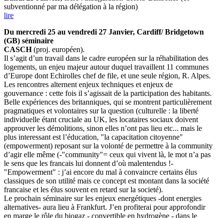
subventionné par ma délégation à la région)
lire
Du mercredi 25 au vendredi 27 Janvier, Cardiff/ Bridgetown
(GB) séminaire
CASCH
(proj. européen).
Il s’agit d’un travail dans le cadre européen sur la réhabilitation des
logements, un enjeu majeur autour duquel travaillent 11 communes
d’Europe dont Echirolles chef de file, et une seule région, R. Alpes.
Les rencontres alternent enjeux techniques et enjeux de
gouvernance : cette fois il s’agissait de la participation des habitants.
Belle expériences des britanniques, qui se montrent particulièrement
pragmatiques et volontaires sur la question (culturelle : la liberté
individuelle étant cruciale au UK, les locataires sociaux doivent
approuver les démolitions, sinon elles n’ont pas lieu etc... mais le
plus interessant est l’éducation, "la capacitation citoyenne"
(empowerment) reposant sur la volonté de permettre à la community
d’agir elle même (-"community"= ceux qui vivent là, le mot n’a pas
le sens que les francais lui donnent d’où malentendus !-
"Empowerment" : j’ai encore du mal à convaincre certains élus
classiques de son utilité mais ce concept est montant dans la société
francaise et les élus souvent en retard sur la societé).
Le prochain séminaire sur les enjeux energétiques -dont energies
alternatives- aura lieu à Frankfurt. J’en profiterai pour approfondir
en marge le rôle du biogaz - convertible en hydrogène - dans le