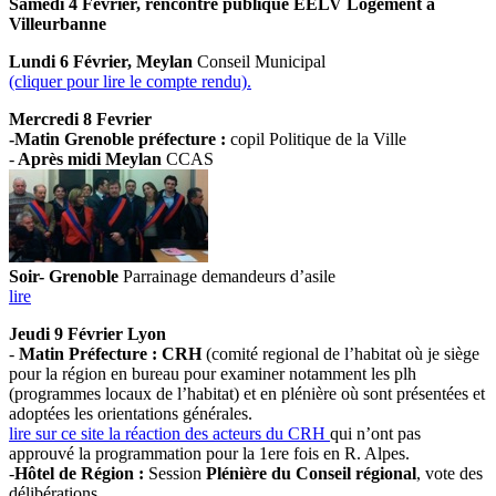
Samedi 4 Février, rencontre publique EELV Logement à
Villeurbanne
Lundi 6 Février, Meylan
Conseil Municipal
(cliquer pour lire le compte rendu).
Mercredi 8 Fevrier
-Matin Grenoble préfecture :
copil Politique de la Ville
-
Après midi Meylan
CCAS
Soir- Grenoble
Parrainage demandeurs d’asile
lire
Jeudi 9 Février Lyon
-
Matin Préfecture : CRH
(comité regional de l’habitat où je siège
pour la région en bureau pour examiner notamment les plh
(programmes locaux de l’habitat) et en plénière où sont présentées et
adoptées les orientations générales.
lire sur ce site la réaction des acteurs du CRH
qui n’ont pas
approuvé la programmation pour la 1ere fois en R. Alpes.
-
Hôtel de Région :
Session
Plénière du Conseil régional
, vote des
délibérations