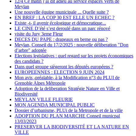
12/4 Ce matin j’ai dit adieu au service espaces Verts de
Meylan
Une nouvelle équipe municipale ... Quelle suite ?
EN BREF : LA COP 30 EST ELLE UN ECHEC ?
Existe -t- il avenir écologique et démocratique...
LE CINE D’été s’est deroulé dans un parc rénové
visite du Jury 3eme Fleur
DECES DU PAPE : drapeaux en berne ou pas ?
Meylan, Conseil du 17/2/2025 : nouvelle déliberation "Don
d’arbre" adoptée
Elections legislatives : quel regard sur les projets économiques
des candidats ?
Dans quel groupe siègeront les députés européens ?
EUROPEENNES : ELECTION 9 JUIN 2024
Mon avis -préalable- à la Modification n°3 du PLUI de
Grenoble Alpes Métropole
Adoption de la deliberation Stratégie Nature en Ville et
Biodiversité
MEYLAN VILLE FLEURIE
MON AGENDA MUNICIPAL PUBLIC
Dossier d’urbanisme, PLUi de la Metropole et de la ville
ADOPTION DU PLAN MARCHE Conseil municpal
13/03/2023
PRESERVER LA BIODIVERSITÉ ET LA NATURE EN
VILLE