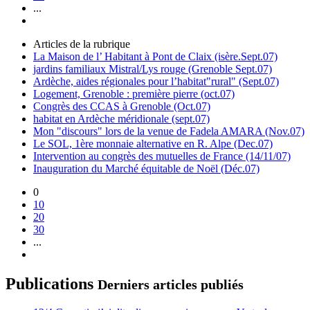
...
Articles de la rubrique
La Maison de l’ Habitant à Pont de Claix (isère.Sept.07)
jardins familiaux Mistral/Lys rouge (Grenoble Sept.07)
Ardèche, aides régionales pour l’habitat"rural" (Sept.07)
Logement, Grenoble : première pierre (oct.07)
Congrès des CCAS à Grenoble (Oct.07)
habitat en Ardèche méridionale (sept.07)
Mon "discours" lors de la venue de Fadela AMARA (Nov.07)
Le SOL, 1ère monnaie alternative en R. Alpe (Dec.07)
Intervention au congrès des mutuelles de France (14/11/07)
Inauguration du Marché équitable de Noël (Déc.07)
0
10
20
30
...
Publications
Derniers articles publiés