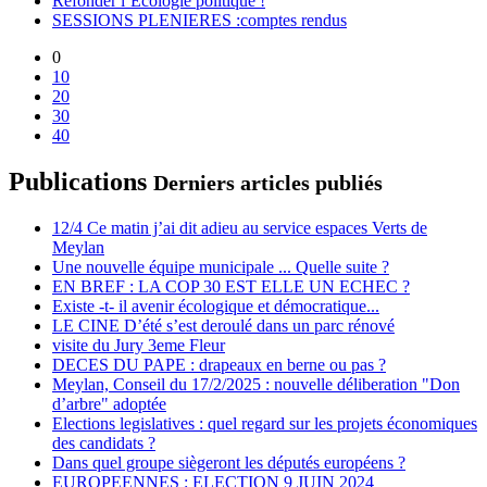
Refonder l’Ecologie politique !
SESSIONS PLENIERES :comptes rendus
0
10
20
30
40
Publications
Derniers articles publiés
12/4 Ce matin j’ai dit adieu au service espaces Verts de
Meylan
Une nouvelle équipe municipale ... Quelle suite ?
EN BREF : LA COP 30 EST ELLE UN ECHEC ?
Existe -t- il avenir écologique et démocratique...
LE CINE D’été s’est deroulé dans un parc rénové
visite du Jury 3eme Fleur
DECES DU PAPE : drapeaux en berne ou pas ?
Meylan, Conseil du 17/2/2025 : nouvelle déliberation "Don
d’arbre" adoptée
Elections legislatives : quel regard sur les projets économiques
des candidats ?
Dans quel groupe siègeront les députés européens ?
EUROPEENNES : ELECTION 9 JUIN 2024