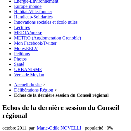
Energie-Environnement
Europe-monde
Habitat-Ville-foncier
Handicap-Solidarités
Innovations sociales et écolo utiles
Lectures
MEDIA/presse
METRO (Agglomeration Grenoble)
Mon Facebook/Twitter
Mouv.EELV
Petitions
Photos
Santé
URBANISME
Verts de Meylan
Accueil du site
>
Délibérations Région
>
Echos de la dernière session du Conseil régional
Echos de la dernière session du Conseil
régional
octobre 2011
,
par
Marie-Odile NOVELLI
,
popularité : 0%