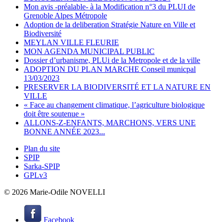
Mon avis -préalable- à la Modification n°3 du PLUI de
Grenoble Alpes Métropole
Adoption de la deliberation Stratégie Nature en Ville et
Biodiversité
MEYLAN VILLE FLEURIE
MON AGENDA MUNICIPAL PUBLIC
Dossier d’urbanisme, PLUi de la Metropole et de la ville
ADOPTION DU PLAN MARCHE Conseil municpal
13/03/2023
PRESERVER LA BIODIVERSITÉ ET LA NATURE EN
VILLE
« Face au changement climatique, l’agriculture biologique
doit être soutenue »
ALLONS-Z-ENFANTS, MARCHONS, VERS UNE
BONNE ANNÉE 2023...
Plan du site
SPIP
Sarka-SPIP
GPLv3
© 2026 Marie-Odile NOVELLI
Facebook