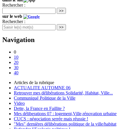
Rechercher :
>>
sur le web
Rechercher :
>>
Navigation
0
10
20
30
40
Articles de la rubrique
ACTUALITE AUTOMNE 06
Retrouver mes délibérations Solidarité, Habitat, Ville...
Communiqué Politique de la Ville
Video
Dette, la France en Faillite ?
Mes déliberations 07 : logement,Ville,rénovation urbaine
CUCS : négociation serrée mais réussie !
"Mes" dernières délibérations politique de la ville/habitat