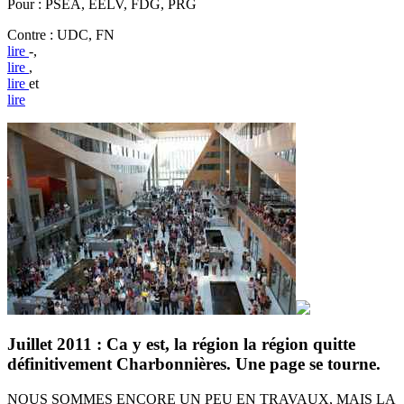
Pour : PSEA, EELV, FDG, PRG
Contre : UDC, FN
lire
-,
lire
,
lire
et
lire
Juillet 2011 : Ca y est, la région la région quitte
définitivement Charbonnières. Une page se tourne.
NOUS SOMMES ENCORE UN PEU EN TRAVAUX, MAIS LA