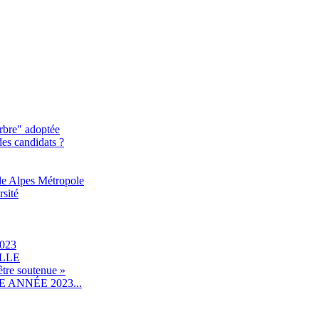
rbre" adoptée
des candidats ?
le Alpes Métropole
rsité
023
ILLE
être soutenue »
ANNÉE 2023...