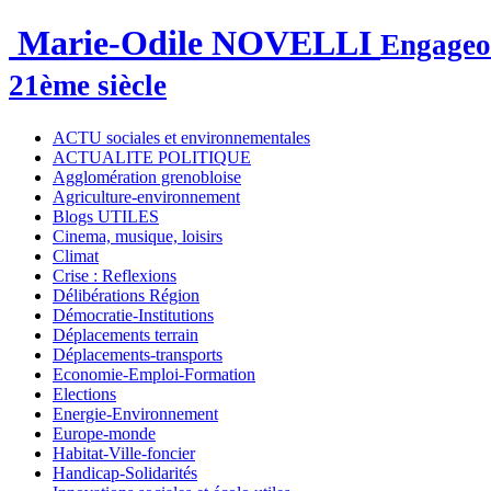
Marie-Odile NOVELLI
Engageon
21ème siècle
ACTU sociales et environnementales
ACTUALITE POLITIQUE
Agglomération grenobloise
Agriculture-environnement
Blogs UTILES
Cinema, musique, loisirs
Climat
Crise : Reflexions
Délibérations Région
Démocratie-Institutions
Déplacements terrain
Déplacements-transports
Economie-Emploi-Formation
Elections
Energie-Environnement
Europe-monde
Habitat-Ville-foncier
Handicap-Solidarités