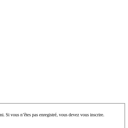
rum, vous devez vous enregistrer au préalable. Merci d’indiquer ci-dessous l’identifiant personnel qui vous a été fourni. Si vous n’êtes pas enregistré, vous devez vous inscrire.