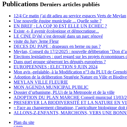
Publications
Derniers articles publiés
12/4 Ce matin j’ai dit adieu au service espaces Verts de Meylan
Une nouvelle équipe municipale ... Quelle suite ?
EN BREF : LA COP 30 EST ELLE UN ECHEC ?
Existe -t- il avenir écologique et démocratique...
LE CINE D’été s’est deroulé dans un parc rénové
visite du Jury 3eme Fleur
DECES DU PAPE : drapeaux en berne ou pas ?
Meylan, Conseil du 17/2/2025 : nouvelle déliberation "Don d’a
Elections legislatives : quel regard sur les projets économiques 
Dans quel groupe siègeront les députés européens ?
EUROPEENNES : ELECTION 9 JUIN 2024
Mon avis -préalable- à la Modification n°3 du PLUI de Grenob
Adoption de la deliberation Stratégie Nature en Ville et Biodive
MEYLAN VILLE FLEURIE
MON AGENDA MUNICIPAL PUBLIC
Dossier d’urbanisme, PLUi de la Metropole et de la ville
ADOPTION DU PLAN MARCHE Conseil municpal 13/03/2
PRESERVER LA BIODIVERSITÉ ET LA NATURE EN V
« Face au changement climatique, l’agriculture biologique doit 
ALLONS-Z-ENFANTS, MARCHONS, VERS UNE BONNE 
Plan du site