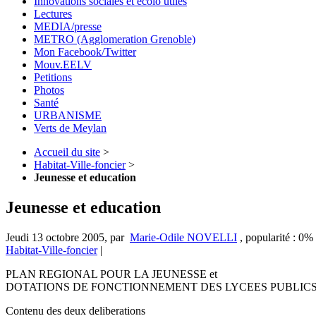
Innovations sociales et écolo utiles
Lectures
MEDIA/presse
METRO (Agglomeration Grenoble)
Mon Facebook/Twitter
Mouv.EELV
Petitions
Photos
Santé
URBANISME
Verts de Meylan
Accueil du site
>
Habitat-Ville-foncier
>
Jeunesse et education
Jeunesse et education
Jeudi 13 octobre 2005
,
par
Marie-Odile NOVELLI
,
popularité : 0%
Habitat-Ville-foncier
|
PLAN REGIONAL POUR LA JEUNESSE et
DOTATIONS DE FONCTIONNEMENT DES LYCEES PUBLIC
Contenu des deux deliberations