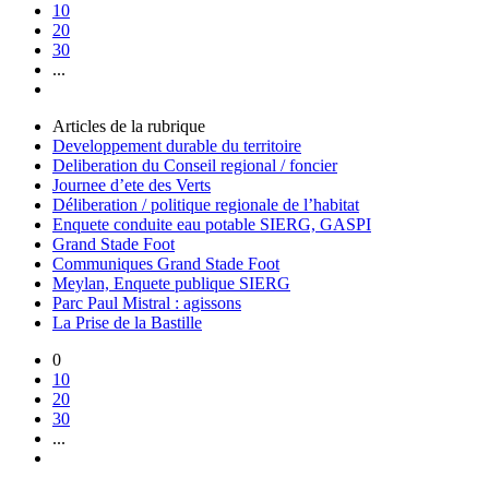
10
20
30
...
Articles de la rubrique
Developpement durable du territoire
Deliberation du Conseil regional / foncier
Journee d’ete des Verts
Déliberation / politique regionale de l’habitat
Enquete conduite eau potable SIERG, GASPI
Grand Stade Foot
Communiques Grand Stade Foot
Meylan, Enquete publique SIERG
Parc Paul Mistral : agissons
La Prise de la Bastille
0
10
20
30
...