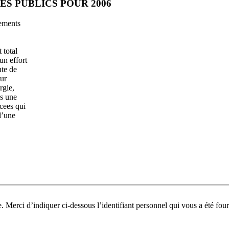
S PUBLICS POUR 2006
lements
 total
un effort
nte de
our
rgie,
ns une
cees qui
d’une
Pour participer à ce fo