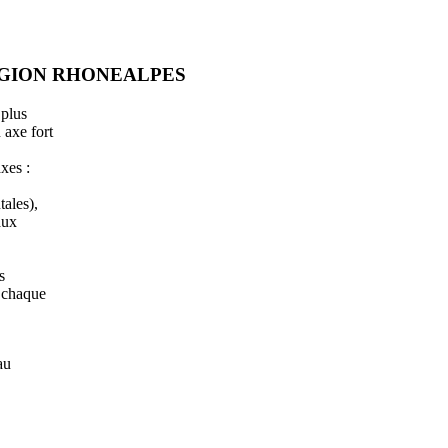
EGION RHONEALPES
 plus
 axe fort
axes :
tales),
aux
s
s chaque
au