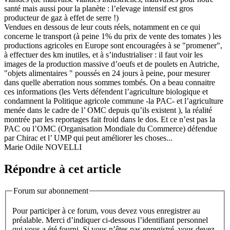
santé mais aussi pour la planète : l’elevage intensif est gros
producteur de gaz à effet de serre !)
Vendues en dessous de leur couts réels, notamment en ce qui
concerne le transport (à peine 1% du prix de vente des tomates ) les
productions agricoles en Europe sont encouragées à se "promener",
à effectuer des km inutiles, et à s’industrialiser : il faut voir les
images de la production massive d’oeufs et de poulets en Autriche,
"objets alimentaires " poussés en 24 jours à peine, pour mesurer
dans quelle aberration nous sommes tombés. On a beau connaitre
ces informations (les Verts défendent l’agriculture biologique et
condamnent la Politique agricole commune -la PAC- et l’agriculture
menée dans le cadre de l’ OMC depuis qu’ils existent ), la réalité
montrée par les reportages fait froid dans le dos. Et ce n’est pas la
PAC ou l’OMC (Organisation Mondiale du Commerce) défendue
par Chirac et l’ UMP qui peut améliorer les choses...
Marie Odile NOVELLI
Répondre à cet article
Forum sur abonnement
Pour participer à ce forum, vous devez vous enregistrer au
préalable. Merci d’indiquer ci-dessous l’identifiant personnel
qui vous a été fourni. Si vous n’êtes pas enregistré, vous devez