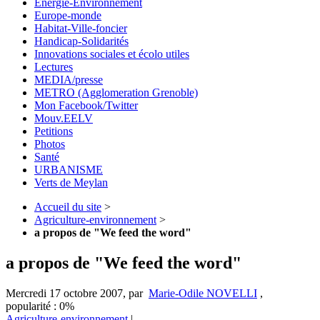
Energie-Environnement
Europe-monde
Habitat-Ville-foncier
Handicap-Solidarités
Innovations sociales et écolo utiles
Lectures
MEDIA/presse
METRO (Agglomeration Grenoble)
Mon Facebook/Twitter
Mouv.EELV
Petitions
Photos
Santé
URBANISME
Verts de Meylan
Accueil du site
>
Agriculture-environnement
>
a propos de "We feed the word"
a propos de "We feed the word"
Mercredi 17 octobre 2007
,
par
Marie-Odile NOVELLI
,
popularité : 0%
Agriculture-environnement
|