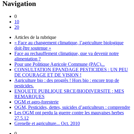
Navigation
0
10
20
Articles de la rubrique
« Face au changement climatique, l’agriculture biologique
doit être soutenue »
Face au rechauffement climatique, que va devenir notre
alimentation ?
Pour une Politique Agricole Commune (PAC)...
CONSULTATION EPANDAGE PESTICIDES : UN PEU
DE COURAGE ET DE VISION !
Agriculture bio : des progrès ! Hors bio : encore trop de
pesticides.
ENQUETE PUBLIQUE SRCE/BIODIVERSITE : MES
REMARQUES
OGM et agro-foresterie
OGM, Pesticides, dettes, suicides d’agriculteurs : comprendre
Les OGM ont perdu la guerre contre les mauvaises herbes
27.5.12
Grenelle et agriculture... Oct. 2010
0