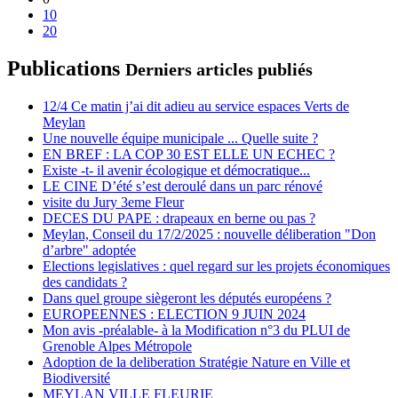
10
20
Publications
Derniers articles publiés
12/4 Ce matin j’ai dit adieu au service espaces Verts de
Meylan
Une nouvelle équipe municipale ... Quelle suite ?
EN BREF : LA COP 30 EST ELLE UN ECHEC ?
Existe -t- il avenir écologique et démocratique...
LE CINE D’été s’est deroulé dans un parc rénové
visite du Jury 3eme Fleur
DECES DU PAPE : drapeaux en berne ou pas ?
Meylan, Conseil du 17/2/2025 : nouvelle déliberation "Don
d’arbre" adoptée
Elections legislatives : quel regard sur les projets économiques
des candidats ?
Dans quel groupe siègeront les députés européens ?
EUROPEENNES : ELECTION 9 JUIN 2024
Mon avis -préalable- à la Modification n°3 du PLUI de
Grenoble Alpes Métropole
Adoption de la deliberation Stratégie Nature en Ville et
Biodiversité
MEYLAN VILLE FLEURIE