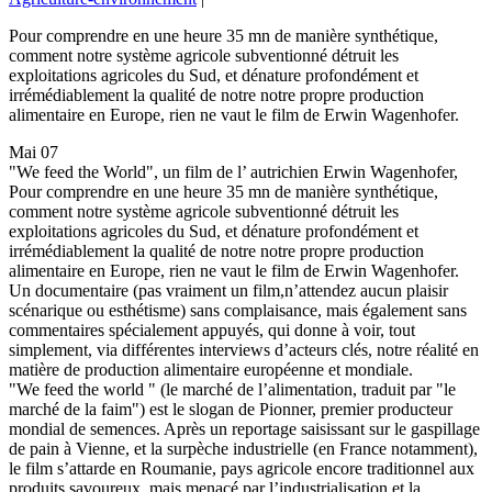
Pour comprendre en une heure 35 mn de manière synthétique,
comment notre système agricole subventionné détruit les
exploitations agricoles du Sud, et dénature profondément et
irrémédiablement la qualité de notre notre propre production
alimentaire en Europe, rien ne vaut le film de Erwin Wagenhofer.
Mai 07
"We feed the World", un film de l’ autrichien Erwin Wagenhofer,
Pour comprendre en une heure 35 mn de manière synthétique,
comment notre système agricole subventionné détruit les
exploitations agricoles du Sud, et dénature profondément et
irrémédiablement la qualité de notre notre propre production
alimentaire en Europe, rien ne vaut le film de Erwin Wagenhofer.
Un documentaire (pas vraiment un film,n’attendez aucun plaisir
scénarique ou esthétisme) sans complaisance, mais également sans
commentaires spécialement appuyés, qui donne à voir, tout
simplement, via différentes interviews d’acteurs clés, notre réalité en
matière de production alimentaire européenne et mondiale.
"We feed the world " (le marché de l’alimentation, traduit par "le
marché de la faim") est le slogan de Pionner, premier producteur
mondial de semences. Après un reportage saisissant sur le gaspillage
de pain à Vienne, et la surpèche industrielle (en France notamment),
le film s’attarde en Roumanie, pays agricole encore traditionnel aux
produits savoureux, mais menacé par l’industrialisation et la