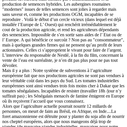
production de semences hybrides. Les aubergines roumaines
"modernes" issues de telles semences sont jolies à regarder mais
sans saveur et, comme les productions OGM, incapables de se
reproduire . Voilà le début d’un cercle vicieux (dans lequel est déjà
installée l’Europe de L’ Ouest) qui renchérit irrémédiablement le
cout de la production agricole, et rend les agriculteurs dépendants
des semenciers. Impossible de s’en sortir sans aides de l’ Etat ou de
l’ Europe. A qui bénéficie ce surcoùt ? Non pas au "consommateur",
mais à quelques grandes firmes qui ne pensent qu’au profit de leurs
actionnaires. Celles ci s’approprient le vivant pour faire de l’argent.
L’interview du responsable de Nestlé, à la fin du film, concernant la
vente de l’eau est surréaliste, je n’en dit pas plus pour ne pas tout
dévoiler.
Mais il y a plus : Notre système de subventions à l’agriculture
européenne fait que nos productions agricoles ne sont pas vendues à
leur véritable coùt dans les pays du Sud. Les tomates industrielles
européennes sont ainsi vendues trois fois moins cher à Dakar que les
tomates sénégalaises. Incapables de resister (travailler 18h /jour n’y
suffirait pas) ; les Sénégalais menacés de famine émigrent en Europe
où ils reçoivent l’accueil que vous connaissez.
Alors que l’agriculture actuelle pourrait nourrir 12 millards de
personnes, on meurt de faim au Brésil, en Afrique, en Inde....La
foret amazonnienne est détruite pour y planter du soja afin de nourrir
nos cheptel européens, alors que nous mangeons déjà trop de
viandes (de mauvaise viandes industrielles, mauvaises pour notre