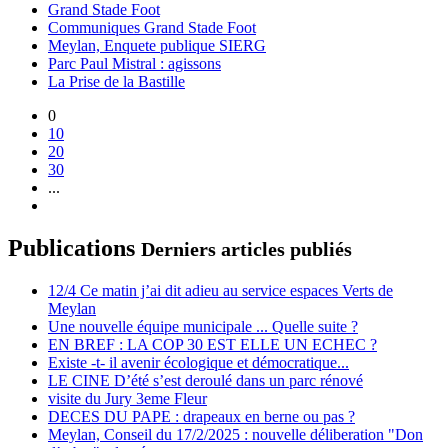
Grand Stade Foot
Communiques Grand Stade Foot
Meylan, Enquete publique SIERG
Parc Paul Mistral : agissons
La Prise de la Bastille
0
10
20
30
...
Publications
Derniers articles publiés
12/4 Ce matin j’ai dit adieu au service espaces Verts de
Meylan
Une nouvelle équipe municipale ... Quelle suite ?
EN BREF : LA COP 30 EST ELLE UN ECHEC ?
Existe -t- il avenir écologique et démocratique...
LE CINE D’été s’est deroulé dans un parc rénové
visite du Jury 3eme Fleur
DECES DU PAPE : drapeaux en berne ou pas ?
Meylan, Conseil du 17/2/2025 : nouvelle déliberation "Don