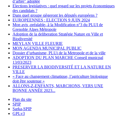
d’arbre" adoptée
Elections legislatives : quel regard sur les projets économiques
des candidats ?
Dans quel groupe siègeront les députés européens ?
EUROPEENNES : ELECTION 9 JUIN 2024
Mon avis -préalable- à la Modification n°3 du PLUI de
Grenoble Alpes Métropole
Adoption de la deliberation Stratégie Nature en Ville et
Biodiversité
MEYLAN VILLE FLEURIE
MON AGENDA MUNICIPAL PUBLIC
Dossier d’urbanisme, PLUi de la Metropole et de la ville
ADOPTION DU PLAN MARCHE Conseil municpal
13/03/2023
PRESERVER LA BIODIVERSITÉ ET LA NATURE EN
VILLE
« Face au changement climatique, l’agriculture biologique
doit être soutenue »
ALLONS-Z-ENFANTS, MARCHONS, VERS UNE
BONNE ANNÉE 2023...
Plan du site
SPIP
Sarka-SPIP
GPLv3