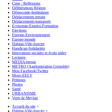
Crise : Reflexions
Délibérations Région
Démocratie-Institutions
Déplacements terrain
Déplacements-transports
Economie-Emploi-Formation
Elections
Energie-Environnement
Europe-monde
Habitat-Ville-foncier
Handicap-Solidarités
Innovations sociales et écolo utiles
Lectures
MEDIA/presse
METRO (Agglomeration Grenoble)
Mon Facebook/Twitter
Mouv.EELV
Petitions
Photos
Santé
URBANISME
Verts de Meylan
Accueil du site
>
Habitat-Ville-foncier
>